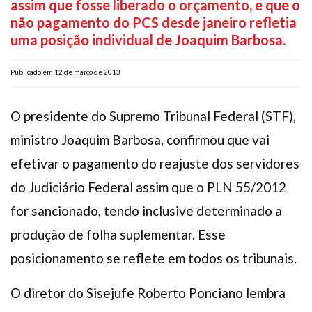
assim que fosse liberado o orçamento, e que o
Plano de Saúde
não pagamento do PCS desde janeiro refletia
Assistência Funeral
uma posição individual de Joaquim Barbosa.
Pós-graduação
Publicado em 12 de março de 2013
Facebook
Instagram
Twitter
Youtube
TikTok
Whatsapp
O presidente do Supremo Tribunal Federal (STF),
ministro Joaquim Barbosa, confirmou que vai
efetivar o pagamento do reajuste dos servidores
do Judiciário Federal assim que o PLN 55/2012
for sancionado, tendo inclusive determinado a
produção de folha suplementar. Esse
posicionamento se reflete em todos os tribunais.
O diretor do Sisejufe Roberto Ponciano lembra