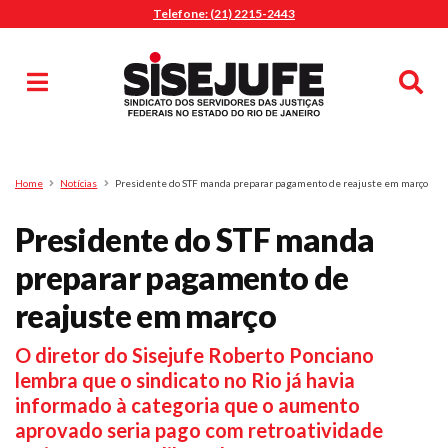
Telefone: (21) 2215-2443
MENU
Início
Sindicalize-se
Notícias
Artigos
Publicações
Pesquisa
Home
Notícias
Presidente do STF manda preparar pagamento de reajuste em março
Jurídico
Presidente do STF manda
Diretoria
O Sindicato
preparar pagamento de
Agenda
reajuste em março
Casa do Alto
O diretor do Sisejufe Roberto Ponciano
Sede Campestre
lembra que o sindicato no Rio já havia
Nossos Convênios
informado à categoria que o aumento
Gympass Wellhub
aprovado seria pago com retroatividade
Seguro Auto