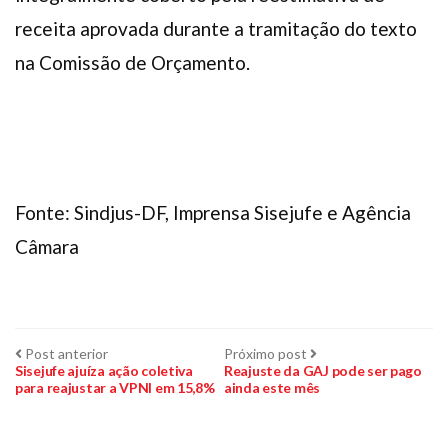
receita aprovada durante a tramitação do texto
na Comissão de Orçamento.
Fonte: Sindjus-DF, Imprensa Sisejufe e Agência
Câmara
Navegação
Post
Próximo
Post anterior
Próximo post
anterior:
post:
Sisejufe ajuíza ação coletiva
Reajuste da GAJ pode ser pago
para reajustar a VPNI em 15,8%
ainda este mês
de
Post