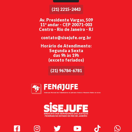
(21) 2215-2443
Av. Presidente Vargas, 509
11º andar - CEP 20071-003
Centro - Rio de Janeiro - RJ
contato@sisejufe.org.br
Horário de Atendimento:
Segunda a Sexta
das 9h às 19h
(exceto feriados)
(21) 96784-6781
Facebook
Instagram
Twitter
Youtube
TikTok
Whats