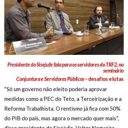
Plano de Saúde
Assistência Funeral
Pós-graduação
Facebook
Instagram
Twitter
Youtube
TikTok
Whatsapp
Presidente do Sisejufe fala para os servidores do TRF2, no
seminário
Conjuntura e Servidores Públicos –
desafios e lutas
“Só um governo não eleito poderia aprovar
medidas como a PEC do Teto, a Terceirização e a
Reforma Trabalhista. O rentismo já fica com 50%
do PIB do país, mas agora o mercado quer mais”,
disse presidente do Sisejufe, Valter Nogueira