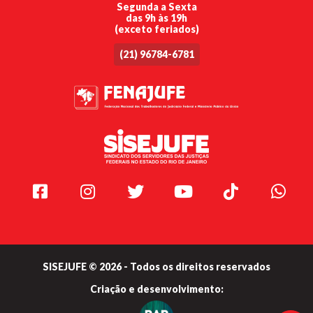
Segunda a Sexta
das 9h às 19h
(exceto feriados)
(21) 96784-6781
Facebook
Instagram
Twitter
Youtube
TikTok
Whats
SISEJUFE © 2026 - Todos os direitos reservados
Criação e
desenvolvimento: