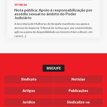
07/08/26
Nota pública: Apoio à responsabilização por
assédio sexual no âmbito do Poder
Judiciário
A Secretaria de Mulheres do Sisejufe manifesta seu apoio à
decisão do Superior Tribunal de Justiça que, por unanimidade,
aplicou a pena de disponibilidade ao ministro Marco Buzzi, em
razão […]
SISEJUFE
Sindicato
Notícias
Artigos
Publicações
Jurídico
Sindicalize-se