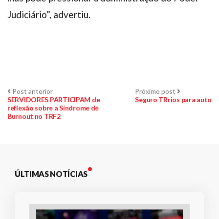
Judiciário”, advertiu.
Navegação
Post
Próximo
Post anterior
Próximo post
anterior:
post:
SERVIDORES PARTICIPAM de
Seguro TRrios para auto
reflexão sobre a Síndrome de
de
Burnout no TRF2
Post
ÚLTIMAS NOTÍCIAS