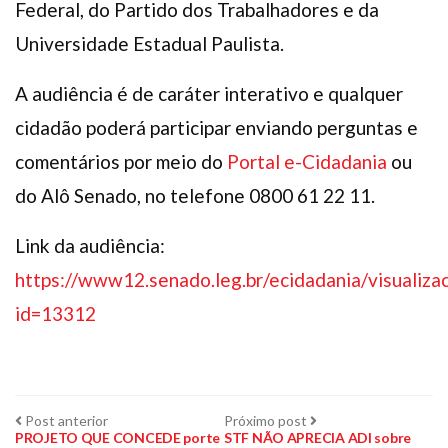
Federal, do Partido dos Trabalhadores e da
Universidade Estadual Paulista.
A audiência é de caráter interativo e qualquer
cidadão poderá participar enviando perguntas e
comentários por meio do
Portal e-Cidadania
ou
do Alô Senado, no telefone 0800 61 22 11.
Link da audiência:
https://www12.senado.leg.br/ecidadania/visualiza
id=13312
Navegação
Post
Próximo
Post anterior
Próximo post
anterior:
post:
PROJETO QUE CONCEDE porte
STF NÃO APRECIA ADI sobre