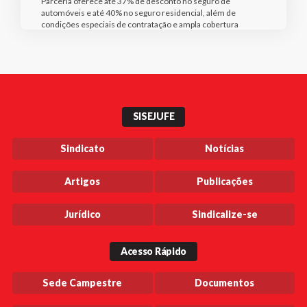
Parceria oferece até 37% de desconto no seguro de
automóveis e até 40% no seguro residencial, além de
condições especiais de contratação e ampla cobertura
SISEJUFE
Sindicato
Notícias
Artigos
Publicações
Jurídico
Sindicalize-se
Acesso Rápido
Sede Campestre
Documentos