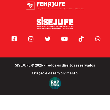
Facebook
Instagram
Twitter
Youtube
TikTok
Whats
SISEJUFE © 2026 - Todos os direitos reservados
Criação e
desenvolvimento: