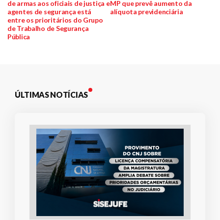
de armas aos oficiais de justiça e
MP que prevê aumento da
de
agentes de segurança está
alíquota previdenciária
entre os prioritários do Grupo
Post
de Trabalho de Segurança
Pública
ÚLTIMAS NOTÍCIAS