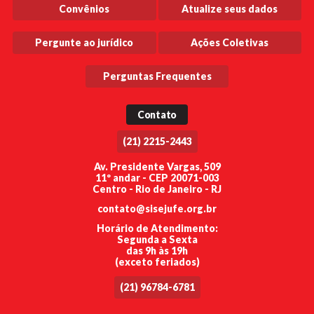
Convênios
Atualize seus dados
Pergunte ao jurídico
Ações Coletivas
Perguntas Frequentes
Contato
(21) 2215-2443
Av. Presidente Vargas, 509
11º andar - CEP 20071-003
Centro - Rio de Janeiro - RJ
contato@sisejufe.org.br
Horário de Atendimento:
Segunda a Sexta
das 9h às 19h
(exceto feriados)
(21) 96784-6781