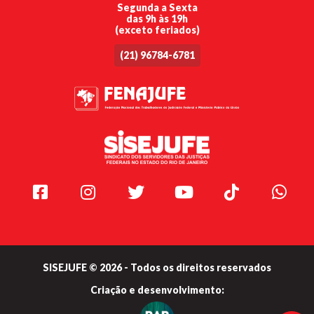
Segunda a Sexta
das 9h às 19h
(exceto feriados)
(21) 96784-6781
Facebook
Instagram
Twitter
Youtube
TikTok
Whats
SISEJUFE © 2026 - Todos os direitos reservados
Criação e
desenvolvimento: