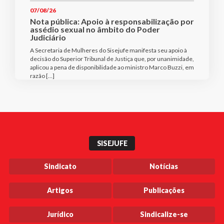
07/08/26
Nota pública: Apoio à responsabilização por
assédio sexual no âmbito do Poder
Judiciário
A Secretaria de Mulheres do Sisejufe manifesta seu apoio à
decisão do Superior Tribunal de Justiça que, por unanimidade,
aplicou a pena de disponibilidade ao ministro Marco Buzzi, em
razão […]
SISEJUFE
Sindicato
Notícias
Artigos
Publicações
Jurídico
Sindicalize-se