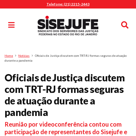
Telefone: (21) 2215-2443
MENU
Início
Sindicalize-se
Notícias
Artigos
Publicações
Pesquisa
Home
Notícias
Oficiais de Justiça discutem com TRT-RJ formas seguras de atuação
Jurídico
durante a pandemia
Diretoria
Oficiais de Justiça discutem
O Sindicato
com TRT-RJ formas seguras
Agenda
de atuação durante a
Casa do Alto
Sede Campestre
pandemia
Nossos Convênios
Reunião por videoconferência contou com
Gympass Wellhub
participação de representantes do Sisejufe e
Seguro Auto