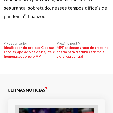
segurança, sobretudo, nesses tempos difíceis de
pandemia”, finalizou.
Navegação
Post
Próximo
Post anterior
Próximo post
anterior:
post:
Idealizador do projeto Cipa nas
MPF extingue grupo de trabalho
Escolas, apoiado pelo Sisejufe, é
criado para discutir racismo e
de
homenageado pelo MPT
violência policial
Post
ÚLTIMAS NOTÍCIAS