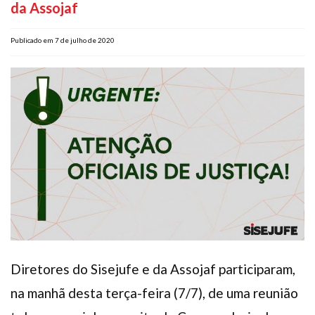
da Assojaf
Plano de Saúde
Assistência Funeral
Publicado em 7 de julho de 2020
Pós-graduação
Facebook
Instagram
Twitter
Youtube
TikTok
Whatsapp
Diretores do Sisejufe e da Assojaf participaram,
na manhã desta terça-feira (7/7), de uma reunião