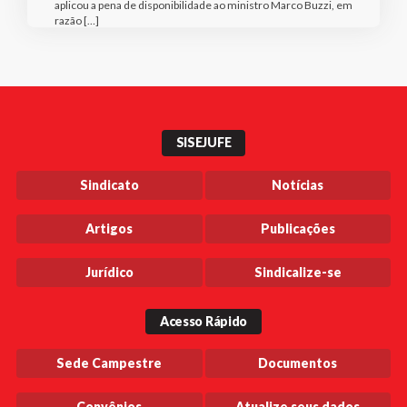
aplicou a pena de disponibilidade ao ministro Marco Buzzi, em
razão […]
SISEJUFE
Sindicato
Notícias
Artigos
Publicações
Jurídico
Sindicalize-se
Acesso Rápido
Sede Campestre
Documentos
Convênios
Atualize seus dados