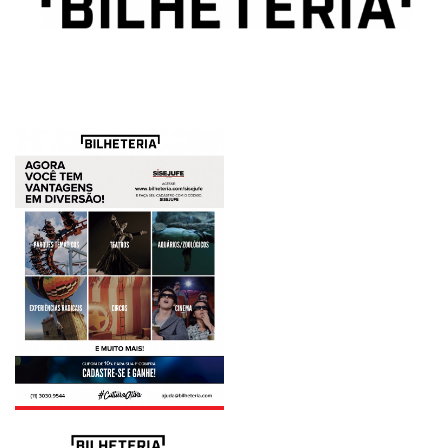
Plano de Saúde
Assistência Funeral
Pós-graduação
Facebook
Instagram
Twitter
Youtube
TikTok
Whatsapp