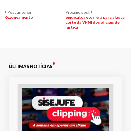
Navegação
Post
Próximo
Post anterior
Próximo post
anterior:
post:
Rezoneamento
Sindicato recorrerá para afastar
corte da VPNI dos oficiais de
de
justiça
Post
ÚLTIMAS NOTÍCIAS