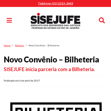
Telefone: (21) 2215-2443
MENU
Início
Sindicalize-se
Notícias
Artigos
Publicações
Pesquisa
Home
Notícias
Novo Convênio – Bilheteria
Jurídico
Novo Convênio – Bilheteria
Diretoria
O Sindicato
SISEJUFE inicia parceria com a Bilheteria.
Agenda
Publicado em 6 de abril de 2017
Casa do Alto
Sede Campestre
Nossos Convênios
Gympass Wellhub
Seguro Auto