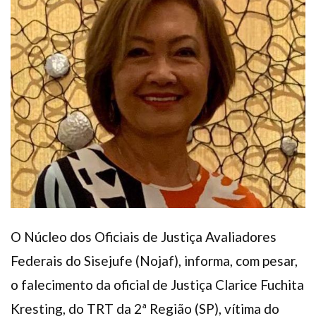
Plano de Saúde
Assistência Funeral
Pós-graduação
Facebook
Instagram
Twitter
Youtube
TikTok
Whatsapp
O Núcleo dos Oficiais de Justiça Avaliadores
Federais do Sisejufe (Nojaf), informa, com pesar,
o falecimento da oficial de Justiça Clarice Fuchita
Kresting, do TRT da 2ª Região (SP), vítima do