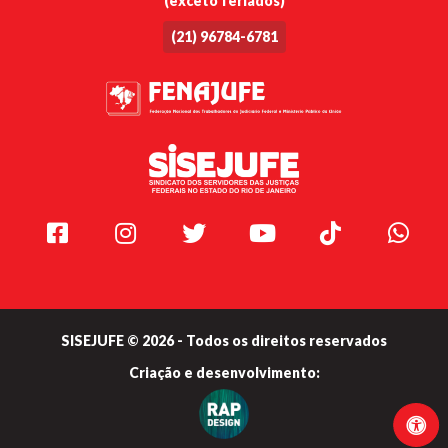
(exceto feriados)
(21) 96784-6781
Facebook
Instagram
Twitter
Youtube
TikTok
Whats
SISEJUFE © 2026 - Todos os direitos reservados
Criação e
desenvolvimento: