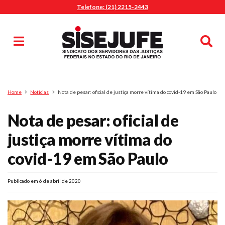
Telefone: (21) 2215-2443
MENU
Início
Sindicalize-se
Notícias
Artigos
Publicações
Pesquisa
Home
Notícias
Nota de pesar: oficial de justiça morre vítima do covid-19 em São Paulo
Jurídico
Nota de pesar: oficial de
Diretoria
O Sindicato
justiça morre vítima do
Agenda
covid-19 em São Paulo
Casa do Alto
Sede Campestre
Publicado em 6 de abril de 2020
Nossos Convênios
Gympass Wellhub
Seguro Auto