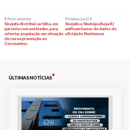
Navegação
Post
Próximo
Post anterior
Próximo post
anterior:
post:
Sisejufe distribui cartilha, em
Sisejufe e Sindojus/Aoja RJ
parceria com entidades, para
unificam banco de dados do
de
orientar população em situação
oficialato fluminense
de rua na prevenção ao
Post
Coronavírus
ÚLTIMAS NOTÍCIAS