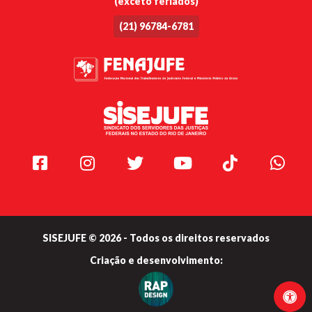
(exceto feriados)
(21) 96784-6781
Facebook
Instagram
Twitter
Youtube
TikTok
Whats
SISEJUFE © 2026 - Todos os direitos reservados
Criação e
desenvolvimento: