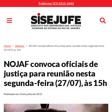
Telefone: (21) 2215-2443
MENU
Início
Sindicalize-se
Notícias
Artigos
Publicações
Pesquisa
Home
Notícias
NOJAF convoca oficiais de justiça para reunião nesta segunda-feira
Jurídico
(27/07), às 15h
Diretoria
NOJAF convoca oficiais de
O Sindicato
justiça para reunião nesta
Agenda
segunda-feira (27/07), às 15h
Casa do Alto
Sede Campestre
Publicado em 24 de julho de 2015
Nossos Convênios
Gympass Wellhub
Seguro Auto