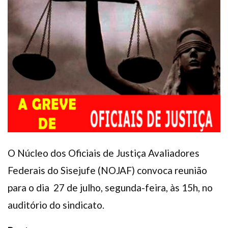
Plano de Saúde
Assistência Funeral
Pós-graduação
Facebook
Instagram
Twitter
Youtube
TikTok
Whatsapp
O Núcleo dos Oficiais de Justiça Avaliadores
Federais do Sisejufe (NOJAF) convoca reunião
para o dia 27 de julho, segunda-feira, às 15h, no
auditório do sindicato.