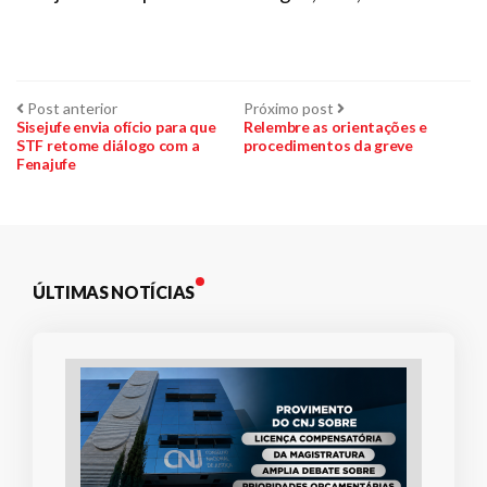
Navegação
Post
Próximo
Post anterior
Próximo post
anterior:
post:
Sisejufe envia ofício para que
Relembre as orientações e
STF retome diálogo com a
procedimentos da greve
de
Fenajufe
Post
ÚLTIMAS NOTÍCIAS