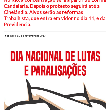
Candelária. Depois o protesto seguirá até a
Plano de Saúde
Cinelândia. Alvos serão as reformas
Assistência Funeral
Trabalhista, que entra em vidor no dia 11, e da
Pós-graduação
Previdência.
Facebook
Instagram
Twitter
Youtube
TikTok
Whatsapp
Publicado em 3 de novembro de 2017