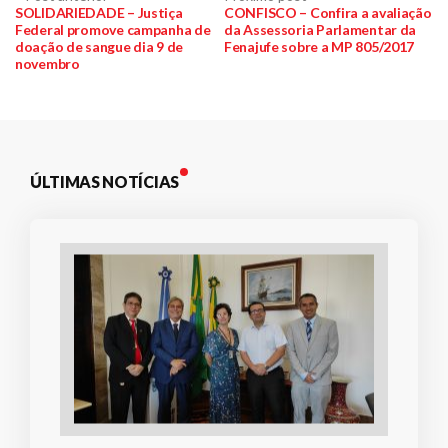
Navegação
anterior:
post:
SOLIDARIEDADE – Justiça
CONFISCO – Confira a avaliação
Federal promove campanha de
da Assessoria Parlamentar da
de
doação de sangue dia 9 de
Fenajufe sobre a MP 805/2017
novembro
Post
ÚLTIMAS NOTÍCIAS