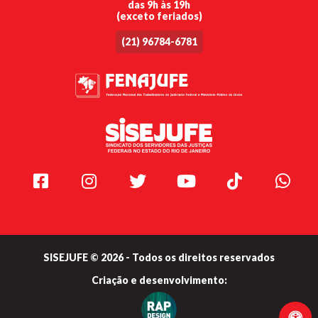
das 9h às 19h
(exceto feriados)
(21) 96784-6781
Facebook
Instagram
Twitter
Youtube
TikTok
Whats
SISEJUFE © 2026 - Todos os direitos reservados
Criação e
desenvolvimento: