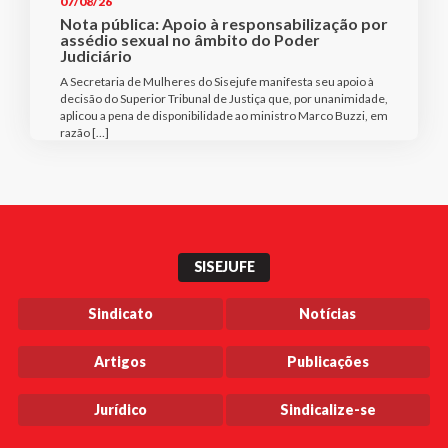
07/08/26
Nota pública: Apoio à responsabilização por
assédio sexual no âmbito do Poder
Judiciário
A Secretaria de Mulheres do Sisejufe manifesta seu apoio à
decisão do Superior Tribunal de Justiça que, por unanimidade,
aplicou a pena de disponibilidade ao ministro Marco Buzzi, em
razão […]
SISEJUFE
Sindicato
Notícias
Artigos
Publicações
Jurídico
Sindicalize-se