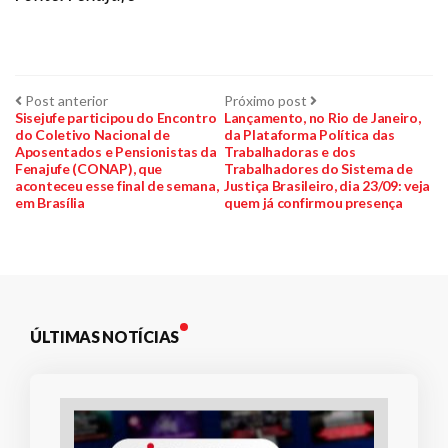
Navegação
Post
Próximo
Post anterior
Próximo post
anterior:
post:
Sisejufe participou do Encontro
Lançamento, no Rio de Janeiro,
do Coletivo Nacional de
da Plataforma Política das
de
Aposentados e Pensionistas da
Trabalhadoras e dos
Fenajufe (CONAP), que
Trabalhadores do Sistema de
Post
aconteceu esse final de semana,
Justiça Brasileiro, dia 23/09: veja
em Brasília
quem já confirmou presença
ÚLTIMAS NOTÍCIAS