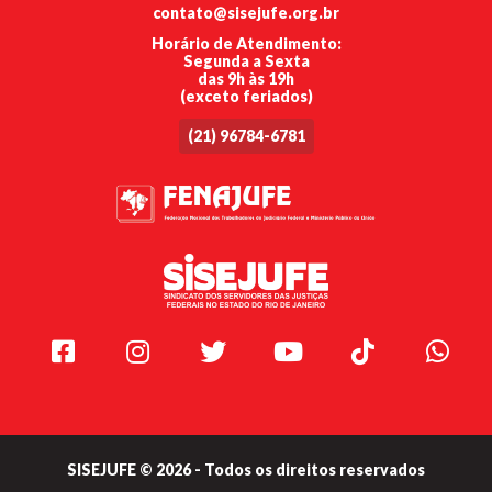
contato@sisejufe.org.br
Horário de Atendimento:
Segunda a Sexta
das 9h às 19h
(exceto feriados)
(21) 96784-6781
Facebook
Instagram
Twitter
Youtube
TikTok
Whats
SISEJUFE © 2026 - Todos os direitos reservados