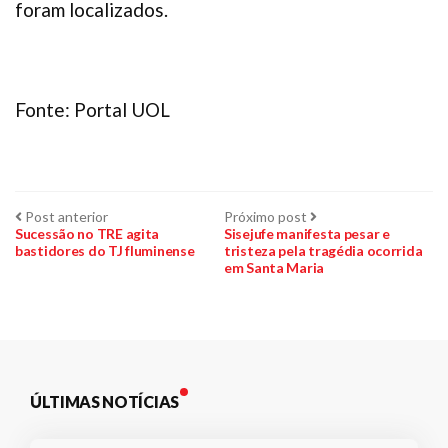
foram localizados.
Fonte: Portal UOL
Navegação
Post
Próximo
Post anterior
Próximo post
anterior:
post:
Sucessão no TRE agita
Sisejufe manifesta pesar e
bastidores do TJ fluminense
tristeza pela tragédia ocorrida
de
em Santa Maria
Post
ÚLTIMAS NOTÍCIAS