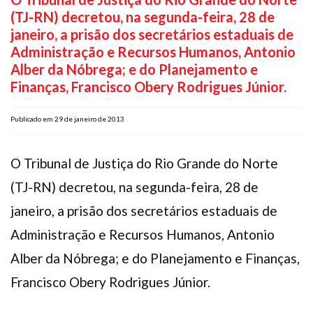
(TJ-RN) decretou, na segunda-feira, 28 de
Plano de Saúde
janeiro, a prisão dos secretários estaduais de
Assistência Funeral
Administração e Recursos Humanos, Antonio
Pós-graduação
Alber da Nóbrega; e do Planejamento e
Facebook
Instagram
Twitter
Youtube
TikTok
Whatsapp
Finanças, Francisco Obery Rodrigues Júnior.
Publicado em 29 de janeiro de 2013
O Tribunal de Justiça do Rio Grande do Norte
(TJ-RN) decretou, na segunda-feira, 28 de
janeiro, a prisão dos secretários estaduais de
Administração e Recursos Humanos, Antonio
Alber da Nóbrega; e do Planejamento e Finanças,
Francisco Obery Rodrigues Júnior.