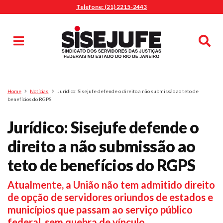
Telefone: (21) 2215-2443
MENU
Início
Sindicalize-se
Notícias
Artigos
Publicações
Pesquisa
Home
Notícias
Jurídico: Sisejufe defende o direito a não submissão ao teto de
Jurídico
benefícios do RGPS
Diretoria
Jurídico: Sisejufe defende o
O Sindicato
direito a não submissão ao
Agenda
teto de benefícios do RGPS
Casa do Alto
Sede Campestre
Atualmente, a União não tem admitido direito
Nossos Convênios
de opção de servidores oriundos de estados e
Gympass Wellhub
municípios que passam ao serviço público
Seguro Auto
federal, sem quebra de vínculo