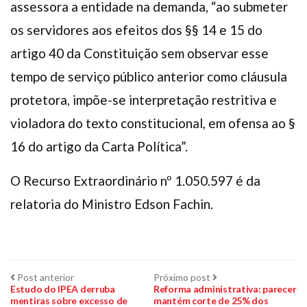
assessora a entidade na demanda, “ao submeter
os servidores aos efeitos dos §§ 14 e 15 do
artigo 40 da Constituição sem observar esse
tempo de serviço público anterior como cláusula
protetora, impõe-se interpretação restritiva e
violadora do texto constitucional, em ofensa ao §
16 do artigo da Carta Política”.
O Recurso Extraordinário nº 1.050.597 é da
relatoria do Ministro Edson Fachin.
Navegação
Post
Próximo
Post anterior
Próximo post
anterior:
post:
Estudo do IPEA derruba
Reforma administrativa: parecer
mentiras sobre excesso de
mantém corte de 25% dos