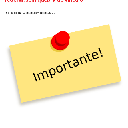
Plano de Saúde
Publicado em 10 de dezembro de 2019
Assistência Funeral
Pós-graduação
Facebook
Instagram
Twitter
Youtube
TikTok
Whatsapp