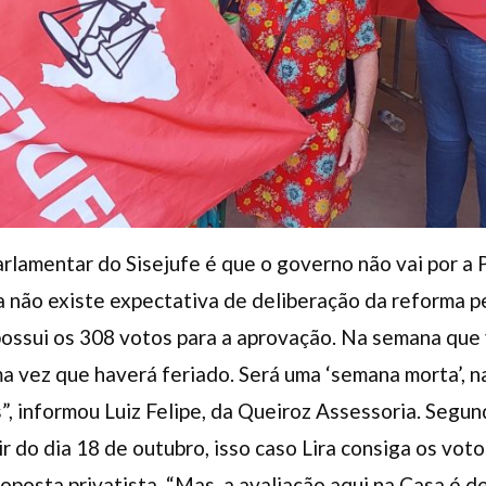
arlamentar do Sisejufe é que o governo não vai por a
 não existe expectativa de deliberação da reforma p
 possui os 308 votos para a aprovação. Na semana qu
a vez que haverá feriado. Será uma ‘semana morta’, n
, informou Luiz Felipe, da Queiroz Assessoria. Segun
ir do dia 18 de outubro, isso caso Lira consiga os vo
oposta privatista. “Mas, a avaliação aqui na Casa é de