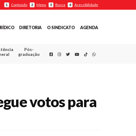
Conteúdo
Menu
Busca
Acessibilidade
1
2
3
4
RÍDICO
DIRETORIA
O SINDICATO
AGENDA
stência
Pós-
Facebook
Instagram
Twitter
Youtube
TikTok
Whatsapp
neral
graduação
egue votos para