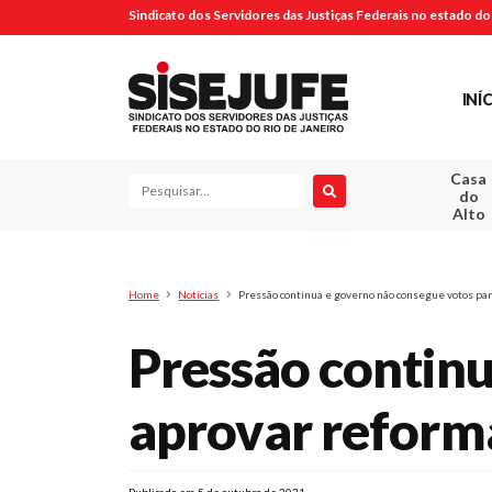
Sindicato dos Servidores das Justiças Federais no estado do 
INÍ
Casa
Pesquisa
do
Alto
Home
Notícias
Pressão continua e governo não consegue votos par
Pressão continu
aprovar reform