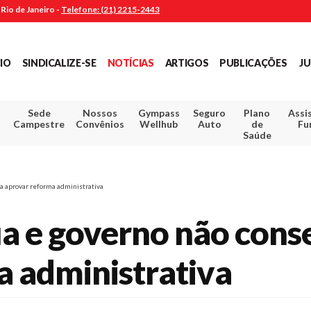
Rio de Janeiro -
Telefone: (21) 2215-2443
CIO
SINDICALIZE-SE
NOTÍCIAS
ARTIGOS
PUBLICAÇÕES
JU
Sede
Nossos
Gympass
Seguro
Plano
Assi
Campestre
Convênios
Wellhub
Auto
de
Fu
Saúde
a aprovar reforma administrativa
a e governo não cons
a administrativa