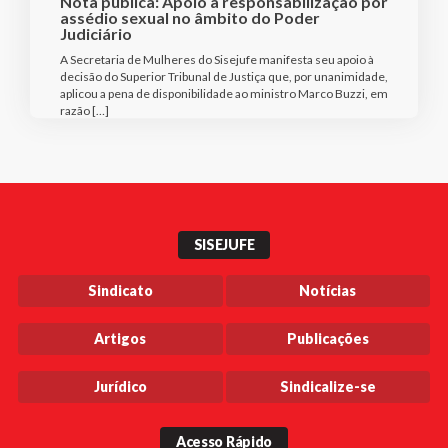
Nota pública: Apoio à responsabilização por
assédio sexual no âmbito do Poder
Judiciário
A Secretaria de Mulheres do Sisejufe manifesta seu apoio à
decisão do Superior Tribunal de Justiça que, por unanimidade,
aplicou a pena de disponibilidade ao ministro Marco Buzzi, em
razão […]
SISEJUFE
Sindicato
Notícias
Artigos
Publicações
Jurídico
Sindicalize-se
Acesso Rápido