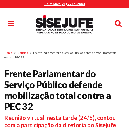
Telefone: (21) 2215-2443
MENU
Início
Sindicalize-se
Notícias
Artigos
Publicações
Pesquisa
Home
Notícias
Frente Parlamentar do Serviço Público defende mobilização total
Jurídico
contra a PEC 32
Diretoria
Frente Parlamentar do
O Sindicato
Serviço Público defende
Agenda
mobilização total contra a
Casa do Alto
Sede Campestre
PEC 32
Nossos Convênios
Reunião virtual, nesta tarde (24/5), contou
Gympass Wellhub
com a participação da diretoria do Sisejufe
Seguro Auto