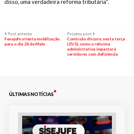
disso, uma verdadeira reforma tributária”.
Navegação
Post
Próximo
Post anterior
Próximo post
anterior:
post:
Fenajufe orienta mobilização
Comissão discute, nesta terça
para o dia 26 de Maio
(25/5), como a reforma
de
administrativa impactará
servidores com deficiência
Post
ÚLTIMAS NOTÍCIAS