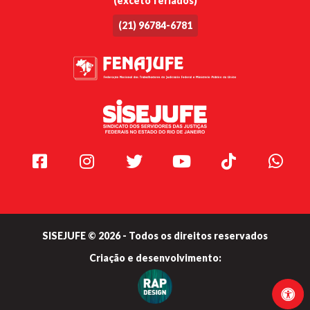
(exceto feriados)
(21) 96784-6781
Facebook
Instagram
Twitter
Youtube
TikTok
Whats
SISEJUFE © 2026 - Todos os direitos reservados
Criação e
desenvolvimento: