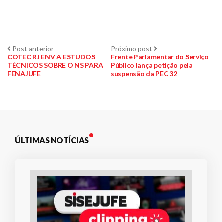
Navegação
Post
Próximo
Post anterior
Próximo post
anterior:
post:
COTEC RJ ENVIA ESTUDOS
Frente Parlamentar do Serviço
TÉCNICOS SOBRE O NS PARA
Público lança petição pela
de
FENAJUFE
suspensão da PEC 32
Post
ÚLTIMAS NOTÍCIAS