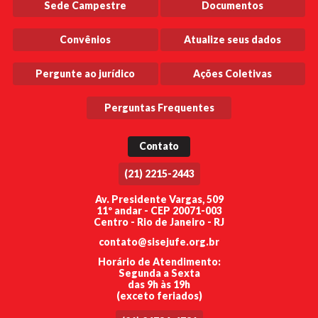
Sede Campestre
Documentos
Convênios
Atualize seus dados
Pergunte ao jurídico
Ações Coletivas
Perguntas Frequentes
Contato
(21) 2215-2443
Av. Presidente Vargas, 509
11º andar - CEP 20071-003
Centro - Rio de Janeiro - RJ
contato@sisejufe.org.br
Horário de Atendimento:
Segunda a Sexta
das 9h às 19h
(exceto feriados)