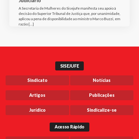
Judiciário
A Secretaria de Mulheres do Sisejufe manifesta seu apoio à
decisão do Superior Tribunal de Justiça que, por unanimidade,
aplicou a pena de disponibilidade ao ministro Marco Buzzi, em
razão […]
SISEJUFE
Sindicato
Notícias
Artigos
Publicações
Jurídico
Sindicalize-se
Acesso Rápido