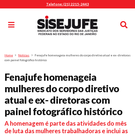
Telefone: (21) 2215-2443
MENU
Início
Sindicalize-se
Notícias
Artigos
Publicações
Pesquisa
Home
Notícias
Fenajufe homenageia mulheres do corpo diretivo atual e ex- diretoras
Jurídico
com painel fotográfico histórico
Diretoria
Fenajufe homenageia
O Sindicato
mulheres do corpo diretivo
Agenda
atual e ex- diretoras com
Casa do Alto
Sede Campestre
painel fotográfico histórico
Nossos Convênios
A homenagem é parte das atividades do mês
Gympass Wellhub
de luta das mulheres trabalhadoras e inclui as
Seguro Auto