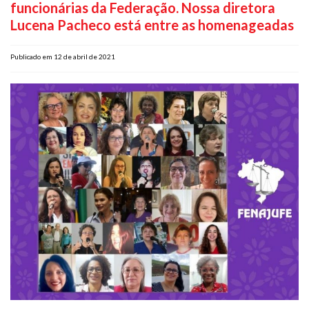
funcionárias da Federação. Nossa diretora
Plano de Saúde
Lucena Pacheco está entre as homenageadas
Assistência Funeral
Pós-graduação
Publicado em 12 de abril de 2021
Facebook
Instagram
Twitter
Youtube
TikTok
Whatsapp