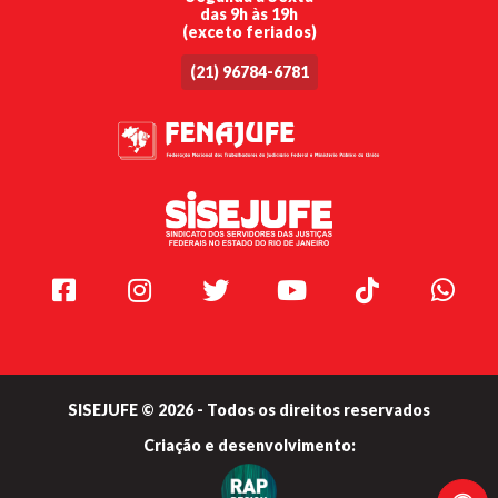
das 9h às 19h
(exceto feriados)
(21) 96784-6781
Facebook
Instagram
Twitter
Youtube
TikTok
Whats
SISEJUFE © 2026 - Todos os direitos reservados
Criação e
desenvolvimento: