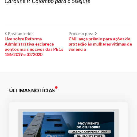
Caroline P. Colombo para o Sisejufe
Navegação
Post
Próximo
Post anterior
Próximo post
anterior:
post:
Live sobre Reforma
CNJ lança prêmio para ações de
Administrativa esclarece
proteção às mulheres vítimas de
de
pontos mais nocivos das PECs
violência
186/2019 e 32/2020
Post
ÚLTIMAS NOTÍCIAS