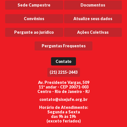
Sede Campestre
Documentos
Convênios
Atualize seus dados
Pergunte ao jurídico
Ações Coletivas
Perguntas Frequentes
Contato
(21) 2215-2443
Av. Presidente Vargas, 509
11º andar - CEP 20071-003
Centro - Rio de Janeiro - RJ
contato@sisejufe.org.br
Horário de Atendimento:
Segunda a Sexta
das 9h às 19h
(exceto feriados)