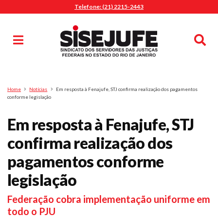
Telefone: (21) 2215-2443
MENU
Início
Sindicalize-se
Notícias
Artigos
Publicações
Pesquisa
Home
Notícias
Em resposta à Fenajufe, STJ confirma realização dos pagamentos
Jurídico
conforme legislação
Diretoria
Em resposta à Fenajufe, STJ
O Sindicato
confirma realização dos
Agenda
pagamentos conforme
Casa do Alto
Sede Campestre
legislação
Nossos Convênios
Federação cobra implementação uniforme em
Gympass Wellhub
todo o PJU
Seguro Auto