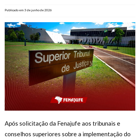
Plano de Saúde
Publicado em 3 de junho de 2026
Assistência Funeral
Pós-graduação
Facebook
Instagram
Twitter
Youtube
TikTok
Whatsapp
Após solicitação da Fenajufe aos tribunais e
conselhos superiores sobre a implementação do