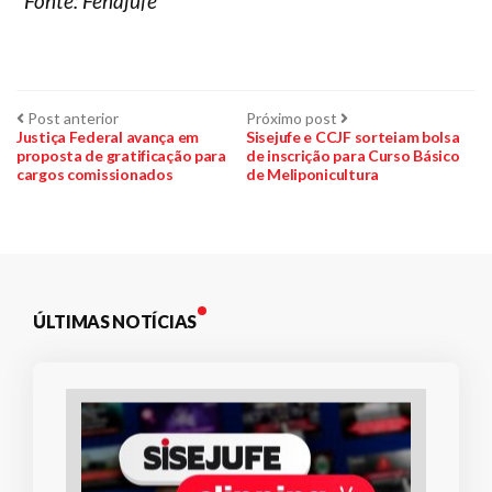
*Fonte: Fenajufe
Navegação
Post
Próximo
Post anterior
Próximo post
anterior:
post:
Justiça Federal avança em
Sisejufe e CCJF sorteiam bolsa
proposta de gratificação para
de inscrição para Curso Básico
de
cargos comissionados
de Meliponicultura
Post
ÚLTIMAS NOTÍCIAS