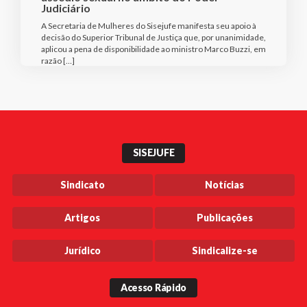
Judiciário
A Secretaria de Mulheres do Sisejufe manifesta seu apoio à
decisão do Superior Tribunal de Justiça que, por unanimidade,
aplicou a pena de disponibilidade ao ministro Marco Buzzi, em
razão […]
SISEJUFE
Sindicato
Notícias
Artigos
Publicações
Jurídico
Sindicalize-se
Acesso Rápido