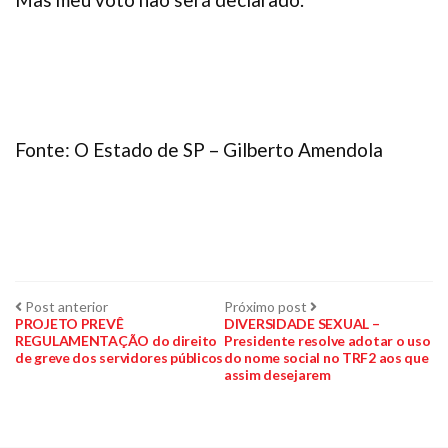
Fonte: O Estado de SP – Gilberto Amendola
Navegação
Post
Próximo
Post anterior
Próximo post
anterior:
post:
PROJETO PREVÊ
DIVERSIDADE SEXUAL –
REGULAMENTAÇÃO do direito
Presidente resolve adotar o uso
de
de greve dos servidores públicos
do nome social no TRF2 aos que
assim desejarem
Post