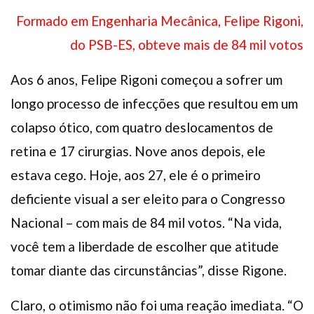
Plano de Saúde
Formado em Engenharia Mecânica, Felipe Rigoni,
Assistência Funeral
do PSB-ES, obteve mais de 84 mil votos
Pós-graduação
Aos 6 anos, Felipe Rigoni começou a sofrer um
Facebook
Instagram
Twitter
Youtube
TikTok
Whatsapp
longo processo de infecções que resultou em um
colapso ótico, com quatro deslocamentos de
retina e 17 cirurgias. Nove anos depois, ele
estava cego. Hoje, aos 27, ele é o primeiro
deficiente visual a ser eleito para o Congresso
Nacional – com mais de 84 mil votos. “Na vida,
você tem a liberdade de escolher que atitude
tomar diante das circunstâncias”, disse Rigone.
Claro, o otimismo não foi uma reação imediata. “O