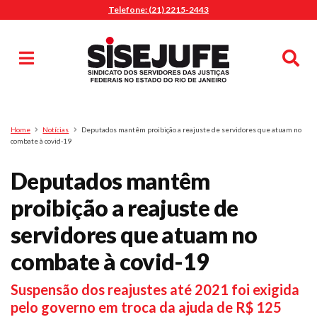
Telefone: (21) 2215-2443
MENU
Início
Sindicalize-se
Notícias
Artigos
Publicações
Pesquisa
Home
Notícias
Deputados mantêm proibição a reajuste de servidores que atuam no
Jurídico
combate à covid-19
Diretoria
Deputados mantêm
O Sindicato
proibição a reajuste de
Agenda
servidores que atuam no
Casa do Alto
Sede Campestre
combate à covid-19
Nossos Convênios
Suspensão dos reajustes até 2021 foi exigida
Gympass Wellhub
pelo governo em troca da ajuda de R$ 125
Seguro Auto