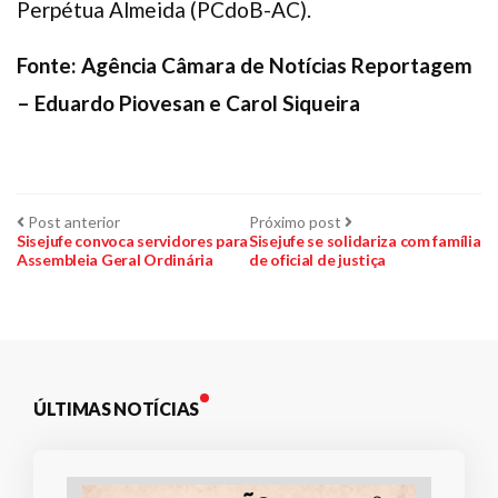
Perpétua Almeida (PCdoB-AC).
Fonte: Agência Câmara de Notícias Reportagem
– Eduardo Piovesan e Carol Siqueira
Navegação
Post
Próximo
Post anterior
Próximo post
anterior:
post:
Sisejufe convoca servidores para
Sisejufe se solidariza com família
Assembleia Geral Ordinária
de oficial de justiça
de
Post
ÚLTIMAS NOTÍCIAS