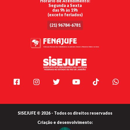
Horário de Atendimento:
Segunda a Sexta
das 9h às 19h
(exceto feriados)
(21) 96784-6781
Facebook
Instagram
Twitter
Youtube
TikTok
Whats
SISEJUFE © 2026 - Todos os direitos reservados
Criação e
desenvolvimento: