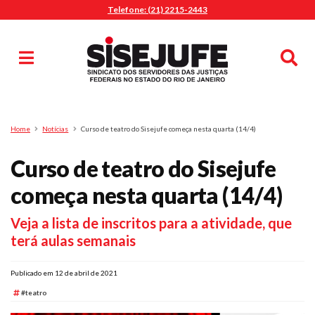
Telefone: (21) 2215-2443
MENU
Início
Sindicalize-se
Notícias
Artigos
Publicações
Pesquisa
Home
Notícias
Curso de teatro do Sisejufe começa nesta quarta (14/4)
Jurídico
Curso de teatro do Sisejufe
Diretoria
O Sindicato
começa nesta quarta (14/4)
Agenda
Veja a lista de inscritos para a atividade, que
Casa do Alto
terá aulas semanais
Sede Campestre
Nossos Convênios
Publicado em 12 de abril de 2021
Gympass Wellhub
#teatro
Seguro Auto