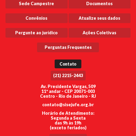
Sede Campestre
Documentos
Convênios
Atualize seus dados
Pergunte ao jurídico
Ações Coletivas
Perguntas Frequentes
Contato
(21) 2215-2443
Av. Presidente Vargas, 509
11º andar - CEP 20071-003
Centro - Rio de Janeiro - RJ
contato@sisejufe.org.br
Horário de Atendimento:
Segunda a Sexta
das 9h às 19h
(exceto feriados)