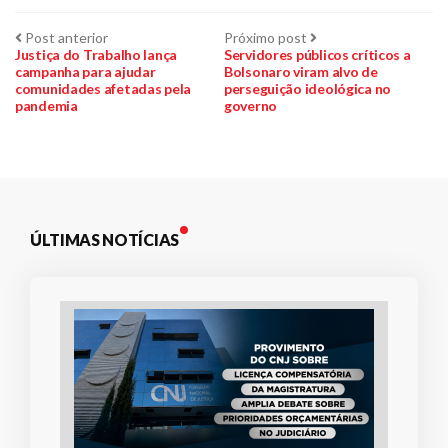
Navegação
Post
Próximo
Post anterior
Próximo post
anterior:
post:
Justiça do Trabalho lança
Servidores públicos críticos a
campanha para ajudar
Bolsonaro viram alvo de
de
comunidades afetadas pela
perseguição ideológica no
pandemia
governo
Post
ÚLTIMAS NOTÍCIAS