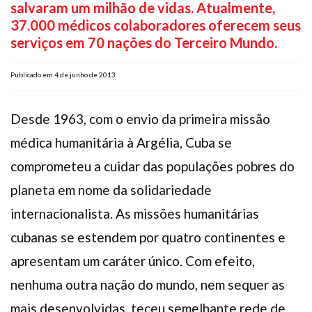
salvaram um milhão de vidas. Atualmente,
Plano de Saúde
37.000 médicos colaboradores oferecem seus
Assistência Funeral
serviços em 70 nações do Terceiro Mundo.
Pós-graduação
Publicado em 4 de junho de 2013
Facebook
Instagram
Twitter
Youtube
TikTok
Whatsapp
Desde 1963, com o envio da primeira missão
médica humanitária à Argélia, Cuba se
comprometeu a cuidar das populações pobres do
planeta em nome da solidariedade
internacionalista. As missões humanitárias
cubanas se estendem por quatro continentes e
apresentam um caráter único. Com efeito,
nenhuma outra nação do mundo, nem sequer as
mais desenvolvidas, teceu semelhante rede de