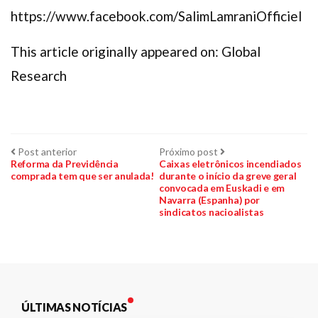
https://www.facebook.com/SalimLamraniOfficiel
This article originally appeared on: Global
Research
Navegação
Post
Próximo
Post anterior
Próximo post
anterior:
post:
Reforma da Previdência
Caixas eletrônicos incendiados
comprada tem que ser anulada!
durante o início da greve geral
de
convocada em Euskadi e em
Navarra (Espanha) por
Post
sindicatos nacioalistas
ÚLTIMAS NOTÍCIAS