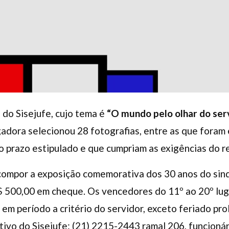
a
do Sisejufe, cujo tema é
“O mundo pelo olhar do serv
adora selecionou 28 fotografias, entre as que foram 
 prazo estipulado e que cumpriam as exigências do 
 compor a exposição comemorativa dos 30 anos do sin
$ 500,00 em cheque. Os vencedores do 11º ao 20º lug
m período a critério do servidor, exceto feriado pr
ivo do Sisejufe: (21) 2215-2443 ramal 206, funcionár