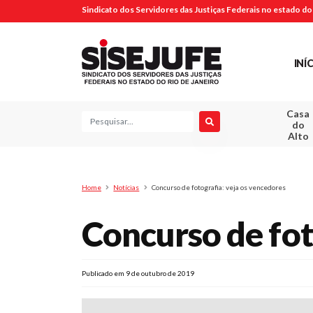
Sindicato dos Servidores das Justiças Federais no estado do 
INÍ
Casa
Pesquisa
do
Alto
Home
Notícias
Concurso de fotografia: veja os vencedores
Concurso de fot
Publicado em 9 de outubro de 2019