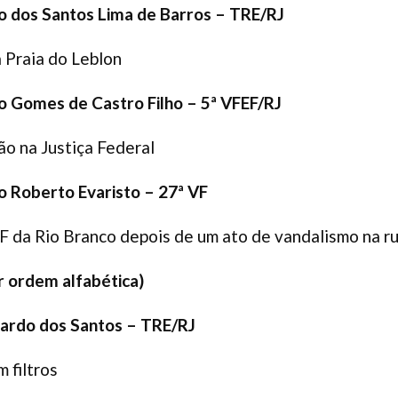
o dos Santos Lima de Barros –
TRE/RJ
a Praia do Leblon
o Gomes de Castro Filho – 5ª VFEF/RJ
ção na Justiça Federal
o Roberto Evaristo – 27ª VF
 JF da Rio Branco depois de um ato de vandalismo na r
r ordem alfabética)
ardo
dos Santos –
TRE/RJ
 filtros