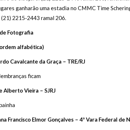
lugares ganharão uma estadia no CMMC Time Scherin
: (21) 2215-2443 ramal 206.
de Fotografia
 ordem alfabética)
ardo Cavalcante da Graça –
TRE/RJ
s lembranças ficam
e Alberto Vieira –
SJRJ
painha
ana Francisco Elmor Gonçalves – 4ª Vara Federal de N