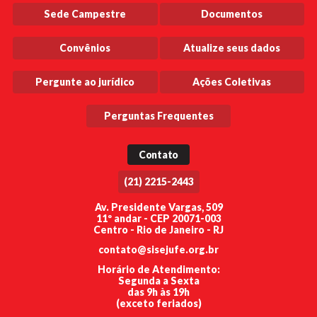
Sede Campestre
Documentos
Convênios
Atualize seus dados
Pergunte ao jurídico
Ações Coletivas
Perguntas Frequentes
Contato
(21) 2215-2443
Av. Presidente Vargas, 509
11º andar - CEP 20071-003
Centro - Rio de Janeiro - RJ
contato@sisejufe.org.br
Horário de Atendimento:
Segunda a Sexta
das 9h às 19h
(exceto feriados)