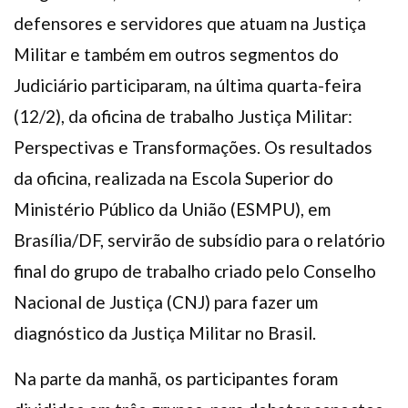
Plano de Saúde
defensores e servidores que atuam na Justiça
Assistência Funeral
Militar e também em outros segmentos do
Pós-graduação
Judiciário participaram, na última quarta-feira
Facebook
Instagram
Twitter
Youtube
TikTok
Whatsapp
(12/2), da oficina de trabalho Justiça Militar:
Perspectivas e Transformações. Os resultados
da oficina, realizada na Escola Superior do
Ministério Público da União (ESMPU), em
Brasília/DF, servirão de subsídio para o relatório
final do grupo de trabalho criado pelo Conselho
Nacional de Justiça (CNJ) para fazer um
diagnóstico da Justiça Militar no Brasil.
Na parte da manhã, os participantes foram