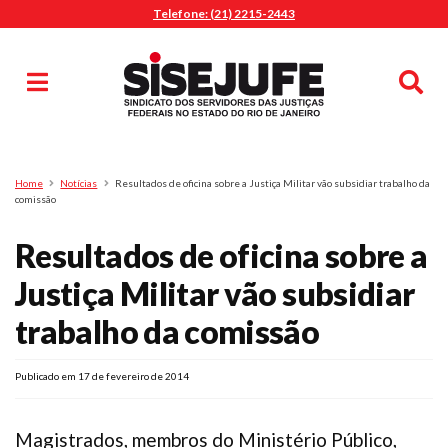
Telefone: (21) 2215-2443
MENU
Início
Sindicalize-se
Notícias
Artigos
Publicações
Pesquisa
Home
Notícias
Resultados de oficina sobre a Justiça Militar vão subsidiar trabalho da
Jurídico
comissão
Diretoria
Resultados de oficina sobre a
O Sindicato
Justiça Militar vão subsidiar
Agenda
trabalho da comissão
Casa do Alto
Sede Campestre
Publicado em 17 de fevereiro de 2014
Nossos Convênios
Gympass Wellhub
Magistrados, membros do Ministério Público,
Seguro Auto