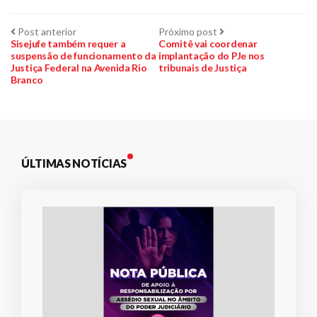
Navegação
Post
Próximo
Post anterior
Próximo post
anterior:
post:
Sisejufe também requer a
Comitê vai coordenar
suspensão de funcionamento da
implantação do PJe nos
de
Justiça Federal na Avenida Rio
tribunais de Justiça
Branco
Post
ÚLTIMAS NOTÍCIAS