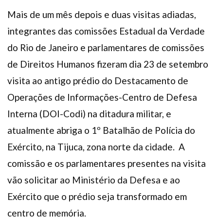
Plano de Saúde
Mais de um mês depois e duas visitas adiadas,
Assistência Funeral
integrantes das comissões Estadual da Verdade
Pós-graduação
do Rio de Janeiro e parlamentares de comissões
Facebook
Instagram
Twitter
Youtube
TikTok
Whatsapp
de Direitos Humanos fizeram dia 23 de setembro
visita ao antigo prédio do Destacamento de
Operações de Informações-Centro de Defesa
Interna (DOI-Codi) na ditadura militar, e
atualmente abriga o 1º Batalhão de Polícia do
Exército, na Tijuca, zona norte da cidade. A
comissão e os parlamentares presentes na visita
vão solicitar ao Ministério da Defesa e ao
Exército que o prédio seja transformado em
centro de memória.