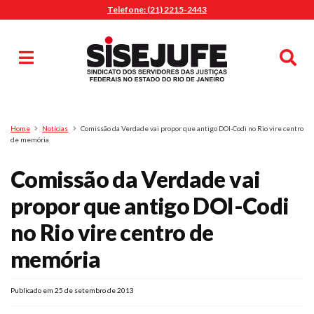
Telefone: (21) 2215-2443
MENU
Início
Sindicalize-se
Notícias
Artigos
Publicações
Pesquisa
Home
Notícias
Comissão da Verdade vai propor que antigo DOI-Codi no Rio vire centro
Jurídico
de memória
Diretoria
Comissão da Verdade vai
O Sindicato
propor que antigo DOI-Codi
Agenda
no Rio vire centro de
Casa do Alto
Sede Campestre
memória
Nossos Convênios
Gympass Wellhub
Publicado em 25 de setembro de 2013
Seguro Auto