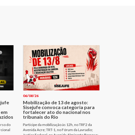
06/08/26
ejufe
Mobilização de 13 de agosto:
Sisejufe convoca categoria para
 em
fortalecer ato do nacional nos
uzidos
tribunais do Rio
urso do
Participe da mobilização às 12h, no TRF2 da
rcional
Avenida Acre; TRT-1, no Fórum da Lavradio;
Justiça Federal, na Avenida Almirante Barroso;