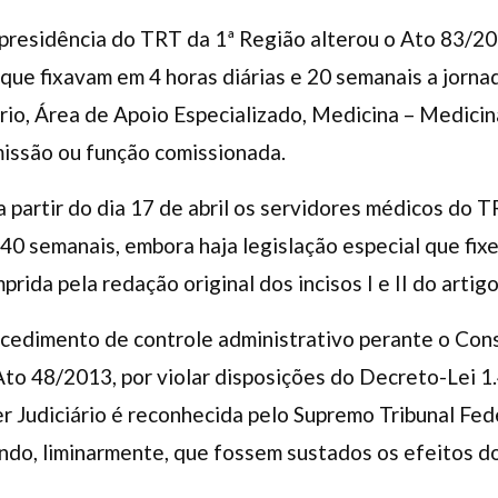
residência do TRT da 1ª Região alterou o Ato 83/200
o, que fixavam em 4 horas diárias e 20 semanais a jorn
ário, Área de Apoio Especializado, Medicina – Medicin
issão ou função comissionada.
 partir do dia 17 de abril os servidores médicos do T
 40 semanais, embora haja legislação especial que fix
ida pela redação original dos incisos I e II do artig
cedimento de controle administrativo perante o Cons
to 48/2013, por violar disposições do Decreto-Lei 1.
 Judiciário é reconhecida pelo Supremo Tribunal Fede
do, liminarmente, que fossem sustados os efeitos do 