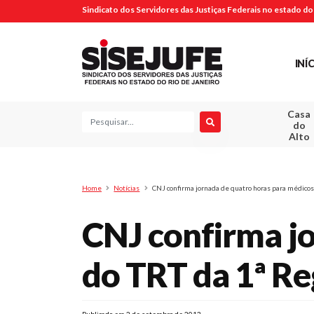
Sindicato dos Servidores das Justiças Federais no estado do 
INÍ
Casa
Pesquisa
do
Alto
Home
Notícias
CNJ confirma jornada de quatro horas para médicos
CNJ confirma jo
do TRT da 1ª Re