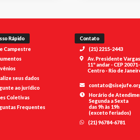
sso Rápido
Contato
e Campestre
(21) 2215-2443
umentos
Av. Presidente Vargas
11º andar - CEP 20071
vênios
Centro - Rio de Janeiro
alize seus dados
contato@sisejufe.or
gunte ao jurídico
Horário de Atendime
es Coletivas
Segunda a Sexta
das 9h às 19h
guntas Frequentes
(exceto feriados)
(21) 96784-6781