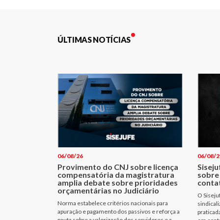
Post
ÚLTIMAS NOTÍCIAS
06/08/26
06/08/2
Provimento do CNJ sobre licença
Siseju
compensatória da magistratura
sobre
amplia debate sobre prioridades
conta
orçamentárias no Judiciário
O Siseju
Norma estabelece critérios nacionais para
sindical
apuração e pagamento dos passivos e reforça a
praticad
pauta sobre a valorização dos servidores e a