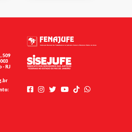
, 509
-003
 - RJ
g.br
Facebook
Instagram
Twitter
Youtube
TikTok
Whatsapp
nto: