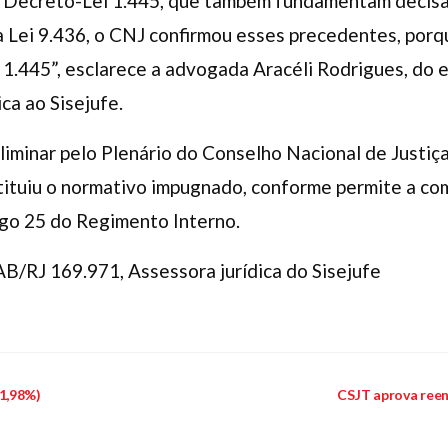
 o Decreto-Lei 1.445, que também fundamentam decisã
Lei 9.436, o CNJ confirmou esses precedentes, por
1.445”, esclarece a advogada Aracéli Rodrigues, do e
ca ao Sisejufe.
iminar pelo Plenário do Conselho Nacional de Justiça,
tuiu o normativo impugnado, conforme permite a comb
tigo 25 do Regimento Interno.
AB/RJ 169.971, Assessora jurídica do Sisejufe
1,98%)
CSJT aprova reen