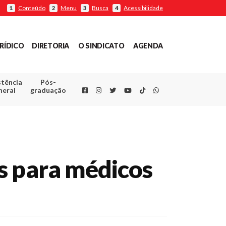
Conteúdo
Menu
Busca
Acessibilidade
1
2
3
4
RÍDICO
DIRETORIA
O SINDICATO
AGENDA
stência
Pós-
Facebook
Instagram
Twitter
Youtube
TikTok
Whatsapp
neral
graduação
s para médicos