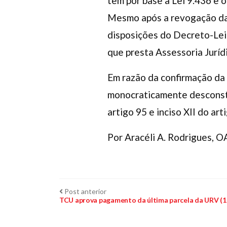
têm por base a Lei 9.436 e
Mesmo após a revogação da 
disposições do Decreto-Lei 
que presta Assessoria Jurídi
Em razão da confirmação da l
monocraticamente desconsti
artigo 95 e inciso XII do ar
Por Aracéli A. Rodrigues, O
Navegação
Post
Post anterior
anterior:
TCU aprova pagamento da última parcela da URV (1
de