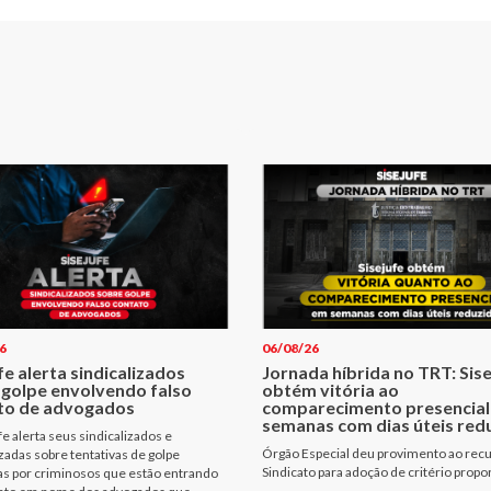
6
06/08/26
fe alerta sindicalizados
Jornada híbrida no TRT: Sis
 golpe envolvendo falso
obtém vitória ao
to de advogados
comparecimento presencial
semanas com dias úteis red
fe alerta seus sindicalizados e
Órgão Especial deu provimento ao rec
izadas sobre tentativas de golpe
Sindicato para adoção de critério propo
as por criminosos que estão entrando