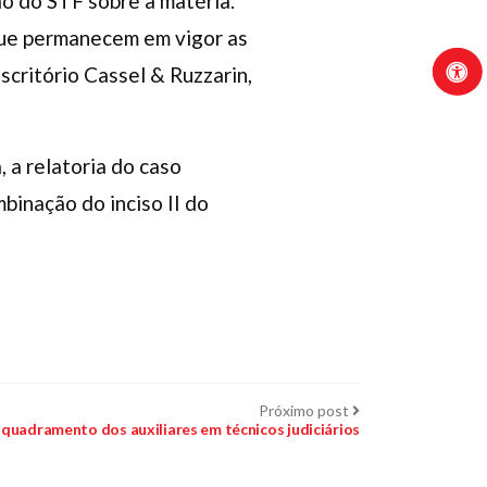
o do STF sobre a matéria.
que permanecem em vigor as
scritório Cassel & Ruzzarin,
 a relatoria do caso
inação do inciso II do
Próximo
Próximo post
post:
quadramento dos auxiliares em técnicos judiciários