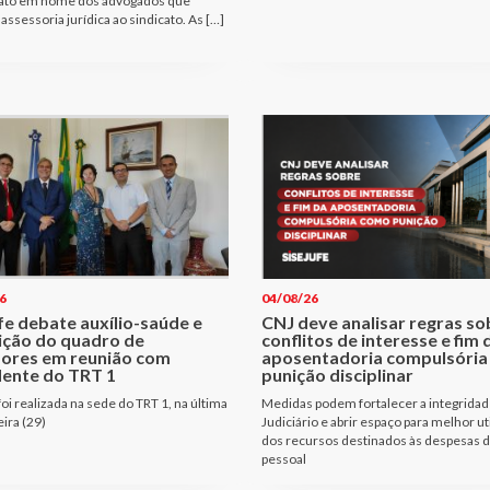
ato em nome dos advogados que
assessoria jurídica ao sindicato. As […]
6
04/08/26
fe debate auxílio-saúde e
CNJ deve analisar regras so
ição do quadro de
conflitos de interesse e fim 
dores em reunião com
aposentadoria compulsóri
dente do TRT 1
punição disciplinar
oi realizada na sede do TRT 1, na última
Medidas podem fortalecer a integridad
eira (29)
Judiciário e abrir espaço para melhor ut
dos recursos destinados às despesas 
pessoal