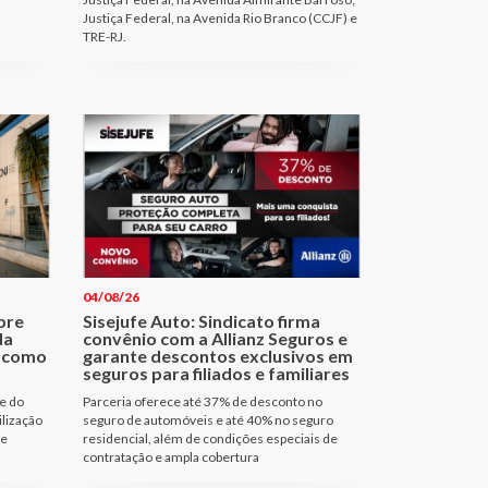
Justiça Federal, na Avenida Rio Branco (CCJF) e
TRE-RJ.
04/08/26
bre
Sisejufe Auto: Sindicato firma
da
convênio com a Allianz Seguros e
a como
garante descontos exclusivos em
seguros para filiados e familiares
e do
Parceria oferece até 37% de desconto no
ilização
seguro de automóveis e até 40% no seguro
de
residencial, além de condições especiais de
contratação e ampla cobertura