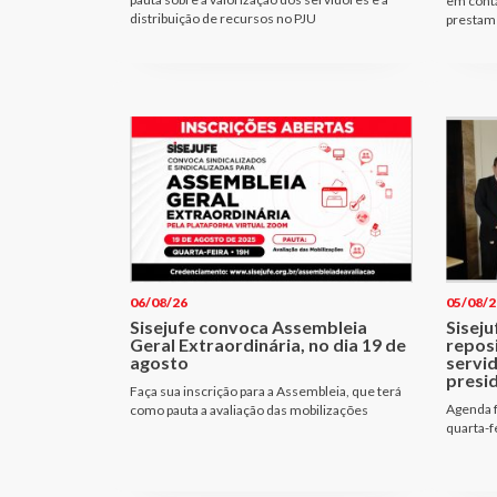
em cont
distribuição de recursos no PJU
prestam 
06/08/26
05/08/2
Sisejufe convoca Assembleia
Siseju
Geral Extraordinária, no dia 19 de
repos
agosto
servi
presi
Faça sua inscrição para a Assembleia, que terá
Agenda f
como pauta a avaliação das mobilizações
quarta-f