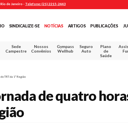
Rio de Janeiro -
Telefone: (21) 2215-2443
CIO
SINDICALIZE-SE
NOTÍCIAS
ARTIGOS
PUBLICAÇÕES
JU
Sede
Nossos
Gympass
Seguro
Plano
Assi
Campestre
Convênios
Wellhub
Auto
de
Fu
Saúde
 do TRT da 1ª Região
rnada de quatro hora
gião