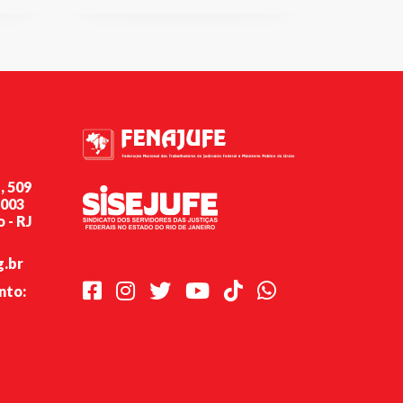
, 509
-003
 - RJ
g.br
Facebook
Instagram
Twitter
Youtube
TikTok
Whatsapp
nto: