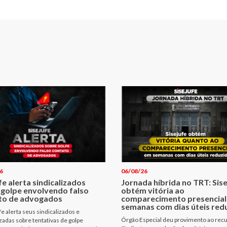
6
06/08/26
fe alerta sindicalizados
Jornada híbrida no TRT: Sis
 golpe envolvendo falso
obtém vitória ao
to de advogados
comparecimento presencial
semanas com dias úteis red
fe alerta seus sindicalizados e
Órgão Especial deu provimento ao rec
izadas sobre tentativas de golpe