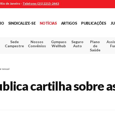
Rio de Janeiro -
Telefone: (21) 2215-2443
CIO
SINDICALIZE-SE
NOTÍCIAS
ARTIGOS
PUBLICAÇÕES
JU
Sede
Nossos
Gympass
Seguro
Plano
Assi
Campestre
Convênios
Wellhub
Auto
de
Fu
Saúde
e sexual
ica cartilha sobre as