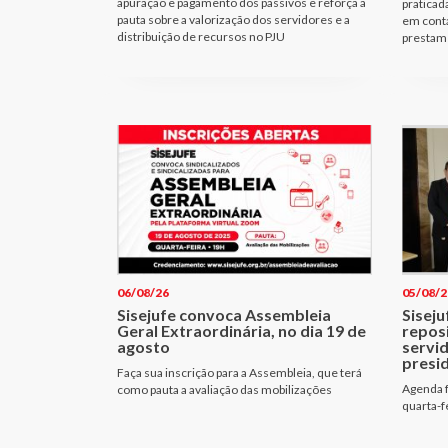
apuração e pagamento dos passivos e reforça a
praticad
pauta sobre a valorização dos servidores e a
em cont
distribuição de recursos no PJU
prestam 
06/08/26
05/08/2
Sisejufe convoca Assembleia
Siseju
Geral Extraordinária, no dia 19 de
repos
agosto
servi
presi
Faça sua inscrição para a Assembleia, que terá
Agenda f
como pauta a avaliação das mobilizações
quarta-f