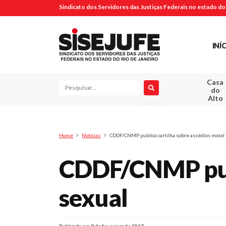
Sindicato dos Servidores das Justiças Federais no estado do 
INÍ
Casa
Pesquisa
do
Alto
Home
Notícias
CDDF/CNMP publica cartilha sobre assédios moral 
CDDF/CNMP publ
sexual