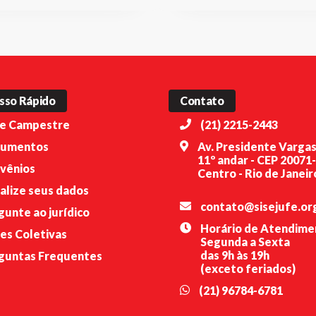
sso Rápido
Contato
e Campestre
(21) 2215-2443
umentos
Av. Presidente Vargas
11º andar - CEP 20071
vênios
Centro - Rio de Janeiro
alize seus dados
contato@sisejufe.or
gunte ao jurídico
Horário de Atendime
es Coletivas
Segunda a Sexta
das 9h às 19h
guntas Frequentes
(exceto feriados)
(21) 96784-6781