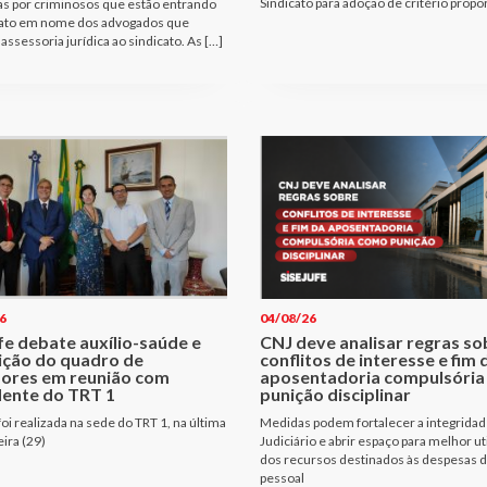
Sindicato para adoção de critério propo
as por criminosos que estão entrando
ato em nome dos advogados que
assessoria jurídica ao sindicato. As […]
6
04/08/26
fe debate auxílio-saúde e
CNJ deve analisar regras so
ição do quadro de
conflitos de interesse e fim 
dores em reunião com
aposentadoria compulsóri
dente do TRT 1
punição disciplinar
oi realizada na sede do TRT 1, na última
Medidas podem fortalecer a integridad
eira (29)
Judiciário e abrir espaço para melhor ut
dos recursos destinados às despesas 
pessoal