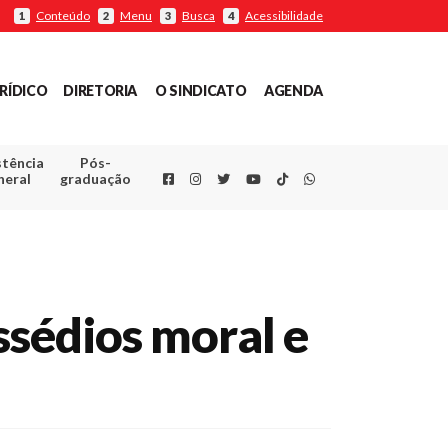
Conteúdo
Menu
Busca
Acessibilidade
1
2
3
4
RÍDICO
DIRETORIA
O SINDICATO
AGENDA
stência
Pós-
Facebook
Instagram
Twitter
Youtube
TikTok
Whatsapp
neral
graduação
sédios moral e