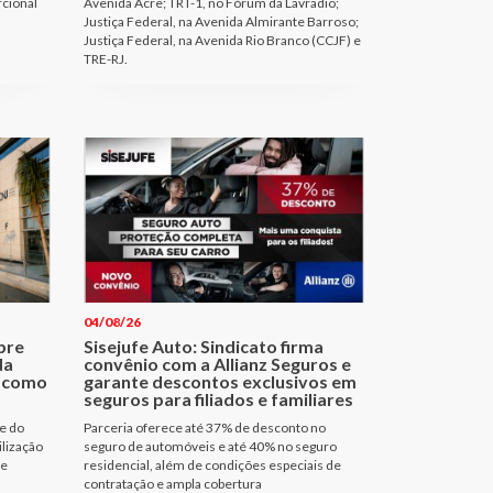
rcional
Avenida Acre; TRT-1, no Fórum da Lavradio;
Justiça Federal, na Avenida Almirante Barroso;
Justiça Federal, na Avenida Rio Branco (CCJF) e
TRE-RJ.
04/08/26
bre
Sisejufe Auto: Sindicato firma
da
convênio com a Allianz Seguros e
a como
garante descontos exclusivos em
seguros para filiados e familiares
e do
Parceria oferece até 37% de desconto no
ilização
seguro de automóveis e até 40% no seguro
de
residencial, além de condições especiais de
contratação e ampla cobertura