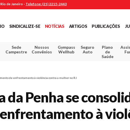
Rio de Janeiro -
Telefone: (21) 2215-2443
CIO
SINDICALIZE-SE
NOTÍCIAS
ARTIGOS
PUBLICAÇÕES
JU
Sede
Nossos
Gympass
Seguro
Plano
Assi
Campestre
Convênios
Wellhub
Auto
de
Fu
Saúde
umento de enfrentamento à violência contra a mulher no RJ
a da Penha se consol
enfrentamento à viol