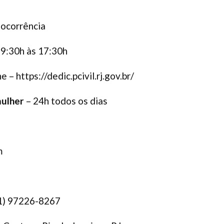
 ocorrência
e 9:30h às 17:30h
 – https://dedic.pcivil.rj.gov.br/
mulher
– 24h todos os dias
m
21) 97226-8267