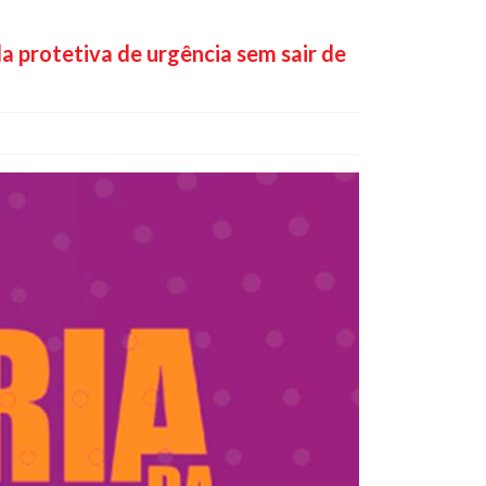
da protetiva de urgência sem sair de