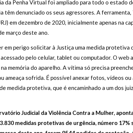
a da Penha Virtual foi ampliado para todo o estado do
ia têm denunciado os seus agressores. A ferramenta, 
TJRJ) em dezembro de 2020, inicialmente apenas na cap
 de março deste ano.
r em perigo solicitar à Justiça uma medida protetiva 
 acessado pelo celular, tablet ou computador. O web a
na memória do aparelho. A vítima só precisa preench
u ameaça sofrida. É possível anexar fotos, vídeos ou 
e medida protetiva, que é encaminhado a um dos jui
vatório Judicial da Violência Contra a Mulher, apon
3.830 medidas protetivas de urgência, número 17% 
 março deste ano, foram 9544 pedidos de proteção. 