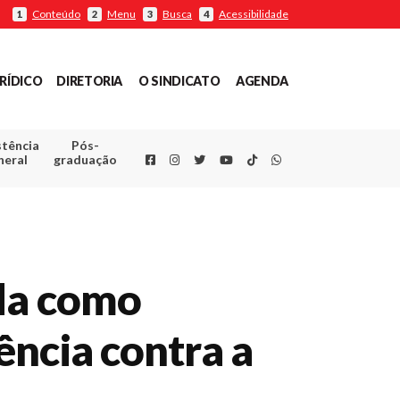
Conteúdo
Menu
Busca
Acessibilidade
1
2
3
4
RÍDICO
DIRETORIA
O SINDICATO
AGENDA
stência
Pós-
Facebook
Instagram
Twitter
Youtube
TikTok
Whatsapp
neral
graduação
ida como
ência contra a