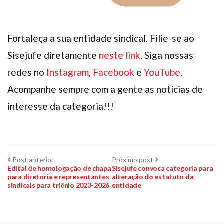
Fortaleça a sua entidade sindical. Filie-se ao
Sisejufe diretamente
neste link
. Siga nossas
redes no
Instagram
,
Facebook
e
YouTube
.
Acompanhe sempre com a gente as notícias de
interesse da categoria!!!
Navegação
Post
Próximo
Post anterior
Próximo post
anterior:
post:
Edital de homologação de chapa
Sisejufe convoca categoria para
para diretoria e representantes
alteração do estatuto da
de
sindicais para triênio 2023-2026
entidade
Post