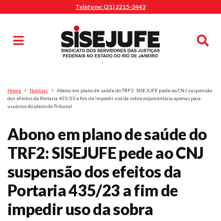
Telefone: (21) 2215-2443
MENU
Início
Sindicalize-se
Notícias
Artigos
Publicações
Pesquisa
Home
Notícias
Abono em plano de saúde do TRF2: SISEJUFE pede ao CNJ suspensão
Jurídico
dos efeitos da Portaria 435/23 a fim de impedir uso da sobra orçamentária apenas para
usuários do plano do Tribunal
Diretoria
O Sindicato
Abono em plano de saúde do
Agenda
TRF2: SISEJUFE pede ao CNJ
Casa do Alto
suspensão dos efeitos da
Sede Campestre
Portaria 435/23 a fim de
Nossos Convênios
impedir uso da sobra
Gympass Wellhub
Seguro Auto