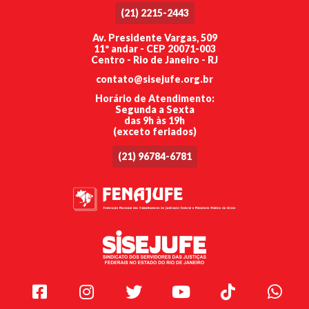
(21) 2215-2443
Av. Presidente Vargas, 509
11º andar - CEP 20071-003
Centro - Rio de Janeiro - RJ
contato@sisejufe.org.br
Horário de Atendimento:
Segunda a Sexta
das 9h às 19h
(exceto feriados)
(21) 96784-6781
Facebook
Instagram
Twitter
Youtube
TikTok
Whats