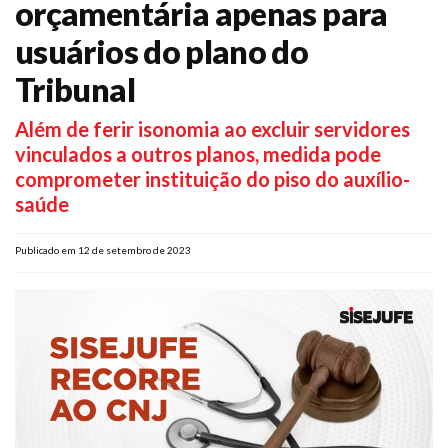
orçamentária apenas para
Plano de Saúde
usuários do plano do
Assistência Funeral
Pós-graduação
Tribunal
Facebook
Instagram
Twitter
Youtube
TikTok
Whatsapp
Além de ferir isonomia ao excluir servidores
vinculados a outros planos, medida pode
comprometer instituição do piso do auxílio-
saúde
Publicado em 12 de setembro de 2023