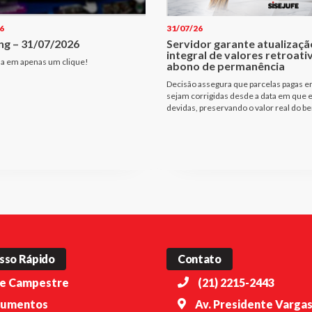
6
31/07/26
ng – 31/07/2026
Servidor garante atualizaçã
integral de valores retroati
a em apenas um clique!
abono de permanência
Decisão assegura que parcelas pagas e
sejam corrigidas desde a data em que
devidas, preservando o valor real do be
sso Rápido
Contato
e Campestre
(21) 2215-2443
umentos
Av. Presidente Vargas