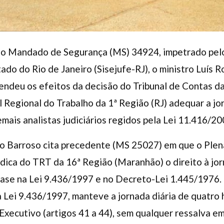
no Mandado de Segurança (MS) 34924, impetrado pelo
tado do Rio de Janeiro (Sisejufe-RJ), o ministro Luís
pendeu os efeitos da decisão do Tribunal de Contas 
al Regional do Trabalho da 1ª Região (RJ) adequar a j
mais analistas judiciários regidos pela Lei 11.416/20
tro Barroso cita precedente (MS 25027) em que o Ple
dica do TRT da 16ª Região (Maranhão) o direito à jor
base na Lei 9.436/1997 e no Decreto-Lei 1.445/1976. 
Lei 9.436/1997, manteve a jornada diária de quatro 
xecutivo (artigos 41 a 44), sem qualquer ressalva e