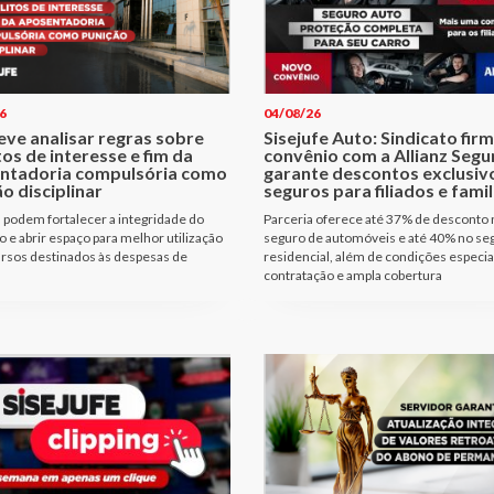
6
04/08/26
eve analisar regras sobre
Sisejufe Auto: Sindicato fir
tos de interesse e fim da
convênio com a Allianz Segu
ntadoria compulsória como
garante descontos exclusiv
o disciplinar
seguros para filiados e famil
podem fortalecer a integridade do
Parceria oferece até 37% de desconto 
io e abrir espaço para melhor utilização
seguro de automóveis e até 40% no se
rsos destinados às despesas de
residencial, além de condições especia
contratação e ampla cobertura