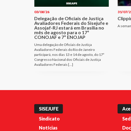
03/08/26
31/07/2
Delegação de Oficiais de Justiça
Clippi
Avaliadores Federais do Sisejufe e
A seman
Assojaf-RJ estará em Brasília no
mês de agosto para o 17º
CONOJAF e 7º ENOJAP
Uma delegação de Oficiais de Justiça
Avaliadores Federais do Rio de Janeiro
participará, nos dias 13 e 14 de agosto, do 17º
Congresso Nacional dos Oficiais de Justiça
Avaliadores Federais […]
SISEJUFE
Ace
Sindicato
Sed
Notícias
Doc