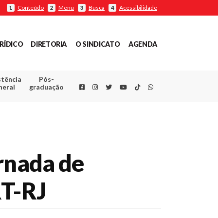
Conteúdo
Menu
Busca
Acessibilidade
1
2
3
4
RÍDICO
DIRETORIA
O SINDICATO
AGENDA
stência
Pós-
Facebook
Instagram
Twitter
Youtube
TikTok
Whatsapp
neral
graduação
rnada de
RT-RJ