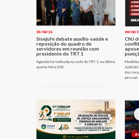
05/08/26
04/08/2
Sisejufe debate auxílio-saúde e
CNJ d
reposição do quadro de
confli
servidores em reunião com
apose
presidente do TRT 1
puniçã
Agenda foi realizada na sede do TRT 1, na última
Medidas 
quarta-feira (29)
Judiciár
dos recu
pessoal