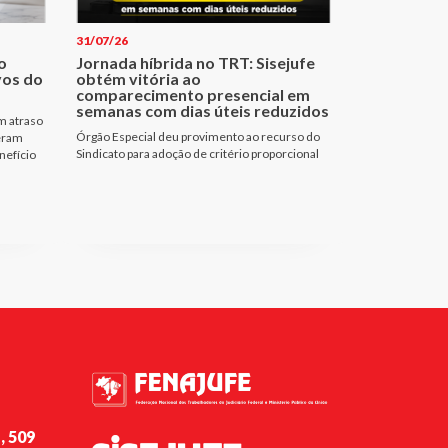
31/07/26
o
Jornada híbrida no TRT: Sisejufe
vos do
obtém vitória ao
comparecimento presencial em
semanas com dias úteis reduzidos
m atraso
Órgão Especial deu provimento ao recurso do
 eram
Sindicato para adoção de critério proporcional
nefício
, 509