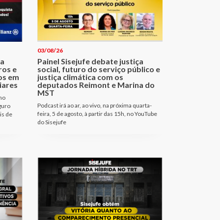
03/08/26
ma
Painel Sisejufe debate justiça
ros e
social, futuro do serviço público e
os em
justiça climática com os
iares
deputados Reimont e Marina do
MST
no
Podcast irá ao ar, ao vivo, na próxima quarta-
guro
feira, 5 de agosto, à partir das 15h, no YouTube
is de
do Sisejufe