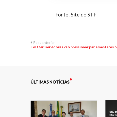
Fonte: Site do STF
Navegação
Post
Post anterior
anterior:
Twitter: servidores vão pressionar parlamentares c
de
Post
ÚLTIMAS NOTÍCIAS