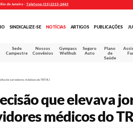
Rio de Janeiro -
Telefone: (21) 2215-2443
CIO
SINDICALIZE-SE
NOTÍCIAS
ARTIGOS
PUBLICAÇÕES
JU
Sede
Nossos
Gympass
Seguro
Plano
Assi
Campestre
Convênios
Wellhub
Auto
de
Fu
Saúde
alho de servidores médicos do TRT-RJ
ecisão que elevava jo
vidores médicos do T