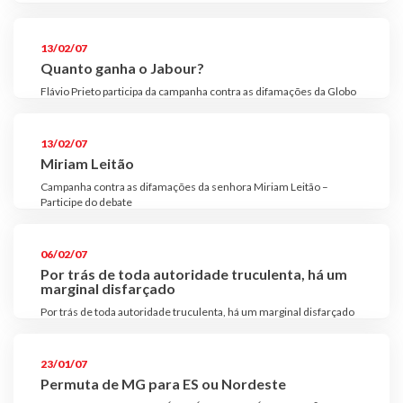
Plano de Saúde
Assistência Funeral
13/02/07
Quanto ganha o Jabour?
Pós-graduação
Flávio Prieto participa da campanha contra as difamações da Globo
Facebook
Instagram
Twitter
Youtube
TikTok
Whatsapp
13/02/07
Miriam Leitão
Campanha contra as difamações da senhora Miriam Leitão –
Participe do debate
06/02/07
Por trás de toda autoridade truculenta, há um
marginal disfarçado
Por trás de toda autoridade truculenta, há um marginal disfarçado
23/01/07
Permuta de MG para ES ou Nordeste