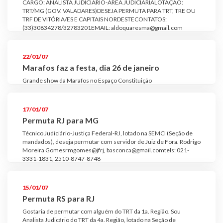
CARGO: ANALISTA JUDICIÁRIO-ÁREA JUDICIÁRIALOTAÇÃO:
TRT/MG (GOV. VALADARES)DESEJA PERMUTA PARA TRT, TRE OU
TRF DE VITÓRIA/ES E CAPITAIS NORDESTECONTATOS:
(33)30834278/32783201EMAIL: aldoquaresma@gmail.com
22/01/07
Marafos faz a festa, dia 26 de janeiro
Grande show da Marafos no Espaço Constituição
17/01/07
Permuta RJ para MG
Técnico Judiciário-Justiça Federal-RJ, lotado na SEMCI (Seção de
mandados), deseja permutar com servidor de Juiz de Fora. Rodrigo
Moreira Gomesrmgomes@jfrj, basconca@gmail.comtels: 021-
3331-1831, 2510-8747-8748
15/01/07
Permuta RS para RJ
Gostaria de permutar com alguém do TRT da 1a. Região. Sou
Analista Judicário do TRT da 4a. Região, lotado na Seção de