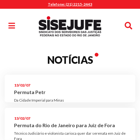
Telefone: (21) 2215-2443
MENU
Início
Sindicalize-se
Notícias
Artigos
Publicações
Pesquisa
NOTÍCIAS
Jurídico
Diretoria
O Sindicato
13/02/07
Agenda
Permuta Petr
Da Cidade Imperial para Minas
Casa do Alto
Sede Campestre
13/02/07
Nossos Convênios
Permuta do Rio de Janeiro para Juiz de Fora
Gympass Wellhub
Técnico Judiciário e violonista carioca quer dar serenata em Juiz de
Seguro Auto
Fora