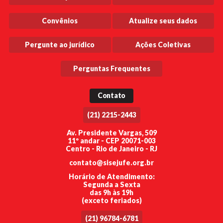
Convênios
Atualize seus dados
Pergunte ao jurídico
Ações Coletivas
Perguntas Frequentes
Contato
(21) 2215-2443
Av. Presidente Vargas, 509
11º andar - CEP 20071-003
Centro - Rio de Janeiro - RJ
contato@sisejufe.org.br
Horário de Atendimento:
Segunda a Sexta
das 9h às 19h
(exceto feriados)
(21) 96784-6781