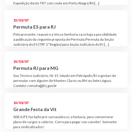
Expedição deste TRT com sede em Porto Alegre/RS […]
15/01/07
Permuta ES para RJ
Pelo presente, requeiro a Vossa Senhoria caso haja a possibilidade
a publicação da seguinte proposta de Permuta:Permuta da Seção
Judiciária do ES (TRF 2ª Região) para Seção Judiciária do RJ […]
15/01/07
Permuta RJ para MG
Sou Técnico Judiciário, NI-15, lotado em Petrópolis/RJ e gostari de
permutar com alguém de Montes Claros ou BH ou Sete Léguas.
Contato: romulo@jfrj.gov.br
15/01/07
Grande Festa da Vit
SISEJUFE faz baile pré-carnavalesco, a fantasia, para comemorar
plano de cargos e salários. Corra para pegar seu convite! Somente
para sindicalizados!