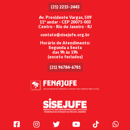
(21) 2215-2443
Av. Presidente Vargas, 509
11º andar - CEP 20071-003
Centro - Rio de Janeiro - RJ
contato@sisejufe.org.br
Horário de Atendimento:
Segunda a Sexta
das 9h às 19h
(exceto feriados)
(21) 96784-6781
Facebook
Instagram
Twitter
Youtube
TikTok
Whats