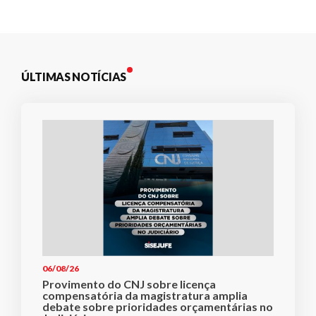
de
Plano de Saúde
Post
Assistência Funeral
Pós-graduação
ÚLTIMAS NOTÍCIAS
Facebook
Instagram
Twitter
Youtube
TikTok
Whatsapp
06/08/26
Provimento do CNJ sobre licença
compensatória da magistratura amplia
debate sobre prioridades orçamentárias no