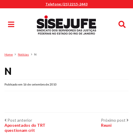
Telefone: (21) 2215-2443
MENU
Início
Sindicalize-se
Notícias
Artigos
Publicações
Pesquisa
Home
Notícias
N
Jurídico
N
Diretoria
O Sindicato
Agenda
Publicado em 16 de setembro de 2010
Casa do Alto
Sede Campestre
Nossos Convênios
Navegação
Post
Pr
Post anterior
Próximo post
Gympass Wellhub
anterior:
po
Aposentados do TRT
Reuni
questionam crit
Seguro Auto