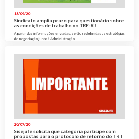
Plano de Saúde
18/09/20
Assistência Funeral
Sindicato amplia prazo para questionário sobre
Pós-graduação
as condições de trabalho no TRE-RJ
A partir das informações enviadas, serão redefinidas as estratégias
Facebook
Instagram
Twitter
Youtube
TikTok
Whatsapp
de negociação junto à Administração
20/07/20
Sisejufe solicita que categoria participe com
propostas para o protocolo de retorno do TRT