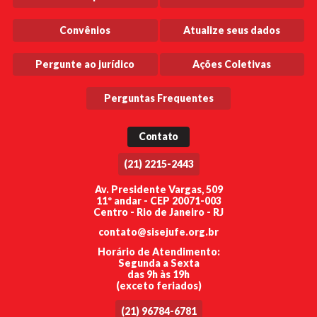
Convênios
Atualize seus dados
Pergunte ao jurídico
Ações Coletivas
Perguntas Frequentes
Contato
(21) 2215-2443
Av. Presidente Vargas, 509
11º andar - CEP 20071-003
Centro - Rio de Janeiro - RJ
contato@sisejufe.org.br
Horário de Atendimento:
Segunda a Sexta
das 9h às 19h
(exceto feriados)
(21) 96784-6781