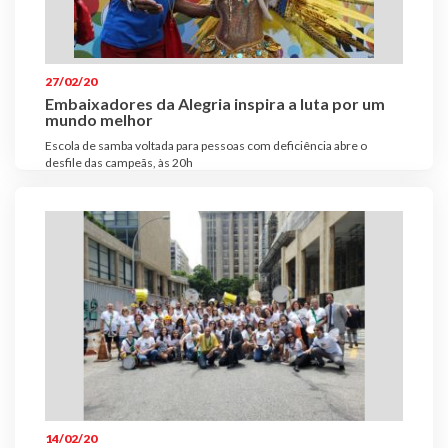
Plano de Saúde
Assistência Funeral
Pós-graduação
27/02/20
Embaixadores da Alegria inspira a luta por um
Facebook
Instagram
Twitter
Youtube
TikTok
Whatsapp
mundo melhor
Escola de samba voltada para pessoas com deficiência abre o
desfile das campeãs, às 20h
14/02/20