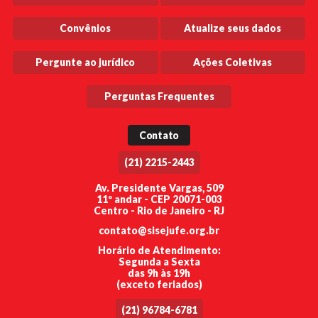
Convênios
Atualize seus dados
Pergunte ao jurídico
Ações Coletivas
Perguntas Frequentes
Contato
(21) 2215-2443
Av. Presidente Vargas, 509
11º andar - CEP 20071-003
Centro - Rio de Janeiro - RJ
contato@sisejufe.org.br
Horário de Atendimento:
Segunda a Sexta
das 9h às 19h
(exceto feriados)
(21) 96784-6781