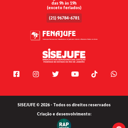
das 9h às 19h
(exceto feriados)
(21) 96784-6781
Facebook
Instagram
Twitter
Youtube
TikTok
Whats
SISEJUFE © 2026 - Todos os direitos reservados
Criação e
desenvolvimento: