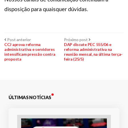
disposição para quaisquer dúvidas.
Navegação
Post
Próximo
Post anterior
Próximo post
anterior:
post:
CCJ aprova reforma
DAP discute PEC 555/06 e
administrativa e servidores
reforma administrativa na
de
intensificam pressão contra
reunião mensal, na última terça-
proposta
feira (25/5)
Post
ÚLTIMAS NOTÍCIAS