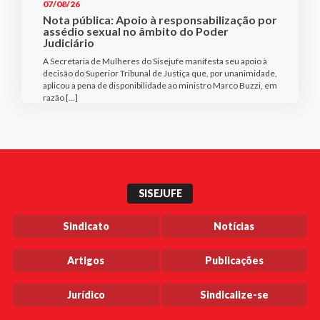
07/08/26
Nota pública: Apoio à responsabilização por
assédio sexual no âmbito do Poder
Judiciário
A Secretaria de Mulheres do Sisejufe manifesta seu apoio à
decisão do Superior Tribunal de Justiça que, por unanimidade,
aplicou a pena de disponibilidade ao ministro Marco Buzzi, em
razão […]
SISEJUFE
Sindicato
Notícias
Artigos
Publicações
Jurídico
Sindicalize-se