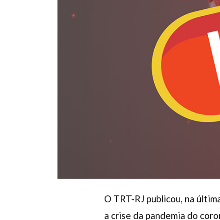
O TRT-RJ publicou, na últim
a crise da pandemia do coro