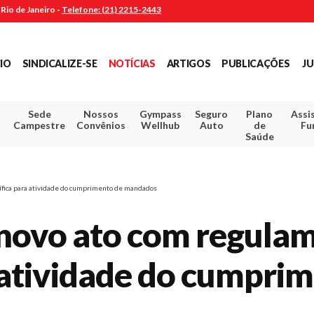
Rio de Janeiro -
Telefone: (21) 2215-2443
CIO
SINDICALIZE-SE
NOTÍCIAS
ARTIGOS
PUBLICAÇÕES
JU
Sede
Nossos
Gympass
Seguro
Plano
Assi
Campestre
Convênios
Wellhub
Auto
de
Fu
Saúde
ífica para atividade do cumprimento de mandados
 novo ato com regula
 atividade do cumpri