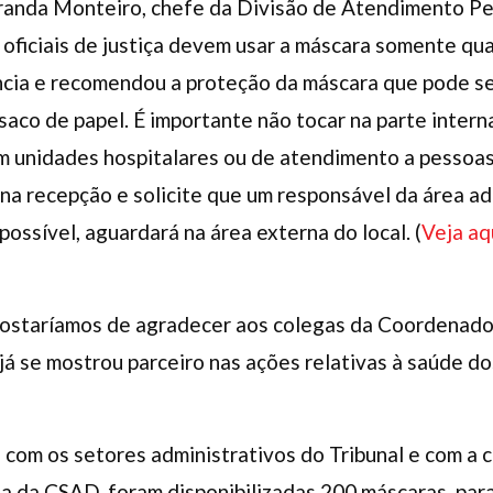
iranda Monteiro, chefe da Divisão de Atendimento Pe
s oficiais de justiça devem usar a máscara somente q
ência e recomendou a proteção da máscara que pode s
 saco de papel. É importante não tocar na parte inter
unidades hospitalares ou de atendimento a pessoas
e na recepção e solicite que um responsável da área a
e possível, aguardará na área externa do local. (
Veja aq
gostaríamos de agradecer aos colegas da Coordenador
já se mostrou parceiro nas ações relativas à saúde do
 com os setores administrativos do Tribunal e com a c
a da CSAD, foram disponibilizadas 200 máscaras, para