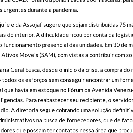
os urgentes durante a pandemia.
jufe e da Assojaf sugere que sejam distribuídas 75 má
is do interior. A dificuldade ficou por conta da logíst
o funcionamento presencial das unidades. Em 30 de ma
 Ativos Moveis (SAM), com vistas a contribuir com so
aria Geral busca, desde o início da crise, a compra do
todos os esforços sem conseguir encontrar um fornec
gel que havia em estoque no Fórum da Avenida Venezu
iligencias. Para reabastecer seu recipiente, o servid
dio. A diretoria segue cobrando uma solução definiti
administrativos na busca de fornecedores, que de fat
vidores que possam ter contatos nessa área que procu