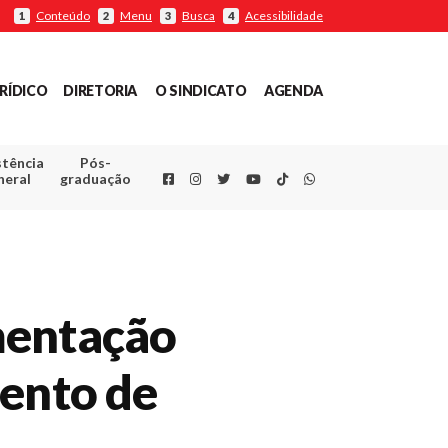
Conteúdo
Menu
Busca
Acessibilidade
1
2
3
4
RÍDICO
DIRETORIA
O SINDICATO
AGENDA
stência
Pós-
Facebook
Instagram
Twitter
Youtube
TikTok
Whatsapp
neral
graduação
mentação
mento de