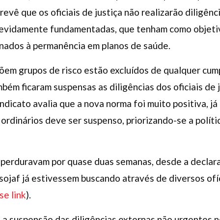
evê que os oficiais de justiça não realizarão diligênc
devidamente fundamentadas, que tenham como objetiv
onados à permanência em planos de saúde.
põem grupos de risco estão excluídos de qualquer cum
bém ficaram suspensas as diligências dos oficiais de 
ndicato avalia que a nova norma foi muito positiva, já
rdinários deve ser suspenso, priorizando-se a polít
 perduravam por quase duas semanas, desde a declar
sojaf já estivessem buscando através de diversos ofí
se link
).
a suspensão das diligências externas não urgentes n