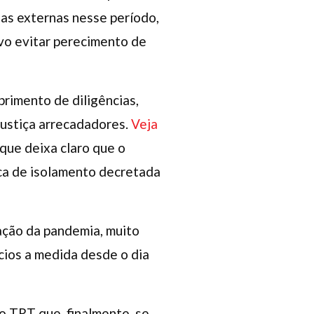
ias externas nesse período,
o evitar perecimento de
primento de diligências,
justiça arrecadadores.
Veja
 que deixa claro que o
ica de isolamento decretada
ação da pandemia, muito
cios a medida desde o dia
o TRT que, finalmente, se