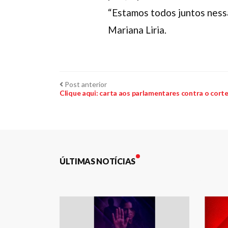
“Estamos todos juntos nessa
Mariana Liria.
Navegação
Post
Post anterior
anterior:
Clique aqui: carta aos parlamentares contra o cort
de
Post
ÚLTIMAS NOTÍCIAS