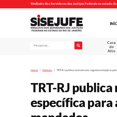
Sindicato dos Servidores das Justiças Federais no estado do 
INÍ
Casa
Pesquisa
do
Alto
Home
Notícias
TRT-RJ publica novo ato com regulamentação espec
TRT-RJ publica
específica para