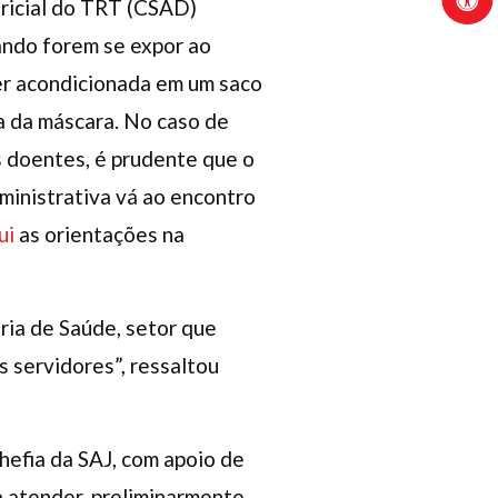
ricial do TRT (CSAD)
uando forem se expor ao
er acondicionada em um saco
na da máscara. No caso de
 doentes, é prudente que o
dministrativa vá ao encontro
ui
as orientações na
ia de Saúde, setor que
s servidores”, ressaltou
hefia da SAJ, com apoio de
 atender, preliminarmente,