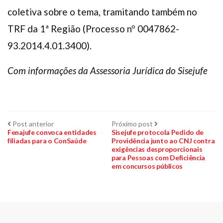
coletiva sobre o tema, tramitando também no
TRF da 1ª Região (Processo nº 0047862-
93.2014.4.01.3400).
Com informações da Assessoria Jurídica do Sisejufe
Navegação
Post
Próximo
Post anterior
Próximo post
anterior:
post:
Fenajufe convoca entidades
Sisejufe protocola Pedido de
filiadas para o ConSaúde
Providência junto ao CNJ contra
de
exigências desproporcionais
para Pessoas com Deficiência
Post
em concursos públicos