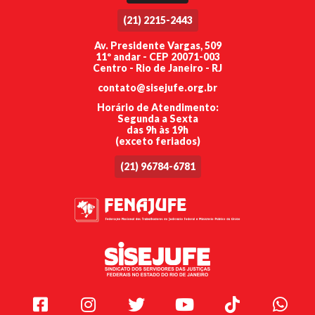
(21) 2215-2443
Av. Presidente Vargas, 509
11º andar - CEP 20071-003
Centro - Rio de Janeiro - RJ
contato@sisejufe.org.br
Horário de Atendimento:
Segunda a Sexta
das 9h às 19h
(exceto feriados)
(21) 96784-6781
Facebook
Instagram
Twitter
Youtube
TikTok
Whats