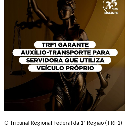
Plano de Saúde
Assistência Funeral
Pós-graduação
Facebook
Instagram
Twitter
Youtube
TikTok
Whatsapp
O Tribunal Regional Federal da 1ª Região (TRF1)