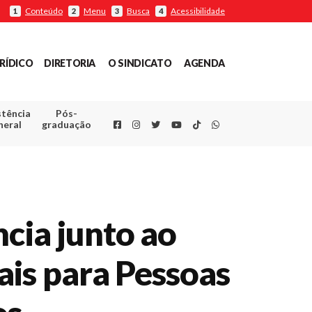
Conteúdo
Menu
Busca
Acessibilidade
1
2
3
4
RÍDICO
DIRETORIA
O SINDICATO
AGENDA
stência
Pós-
Facebook
Instagram
Twitter
Youtube
TikTok
Whatsapp
neral
graduação
ncia junto ao
ais para Pessoas