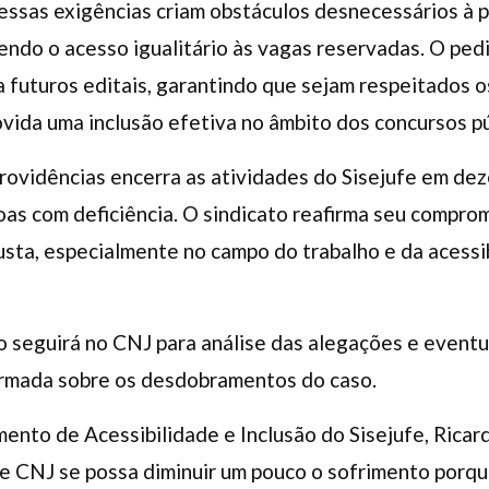
essas exigências criam obstáculos desnecessários à p
ndo o acesso igualitário às vagas reservadas. O pedi
ra futuros editais, garantindo que sejam respeitados 
ovida uma inclusão efetiva no âmbito dos concursos pú
rovidências encerra as atividades do Sisejufe em de
soas com deficiência. O sindicato reafirma seu compr
justa, especialmente no campo do trabalho e da acessi
so seguirá no CNJ para análise das alegações e eventu
ormada sobre os desdobramentos do caso.
nto de Acessibilidade e Inclusão do Sisejufe, Ricar
e CNJ se possa diminuir um pouco o sofrimento porq