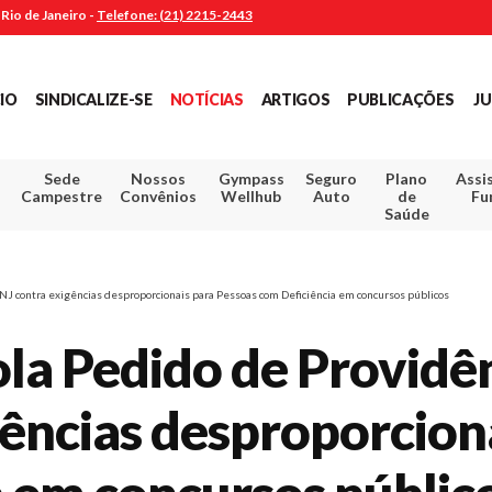
Rio de Janeiro -
Telefone: (21) 2215-2443
CIO
SINDICALIZE-SE
NOTÍCIAS
ARTIGOS
PUBLICAÇÕES
JU
Sede
Nossos
Gympass
Seguro
Plano
Assi
Campestre
Convênios
Wellhub
Auto
de
Fu
Saúde
CNJ contra exigências desproporcionais para Pessoas com Deficiência em concursos públicos
ola Pedido de Providê
ências desproporcion