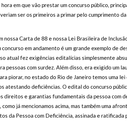
a hora em que vão prestar um concurso público, princi
veriam ser os primeiros a primar pelo cumprimento da 
m nossa Carta de 88 e nossa Lei Brasileira de Inclusã
u concurso em andamento é um grande exemplo de des
so atual fez exigências editalícias simplesmente abs
ra pessoas com surdez. Além disso, era exigido um l
ara piorar, no estado do Rio de Janeiro temos uma le
os atestando deficiências. O edital do concurso públ
s direitos e garantias fundamentais da pessoa com d
o, como já mencionamos acima, mas também uma afron
tos da Pessoa com Deficiência, assinada e ratificada p