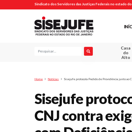
Sindicato dos Servidores das Justiças Federais no estado do 
INÍ
Casa
Pesquisa
do
Alto
Home
Notícias
Sisejufe protocola Pedido de Providência junto ao 
Sisejufe protoc
CNJ contra exig