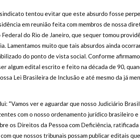
sindicato tentou evitar que este absurdo fosse perpe
esidência em reunião feita com membros de nossa dir
o Federal do Rio de Janeiro, que sequer tomou provid
ia. Lamentamos muito que tais absurdos ainda ocorra
ibilizado do ponto de vista social. Conforme afirmam
ser algum edital escrito e feito na década de 90, q
ossa Lei Brasileira de Inclusão e até mesmo da já m
i: “Vamos ver e aguardar que nosso Judiciário Brasil
izentes com o nosso ordenamento jurídico brasileiro e
e os Direitos da Pessoa com Deficiência, ratificada p
er com que nossos tribunais possam publicar editais q