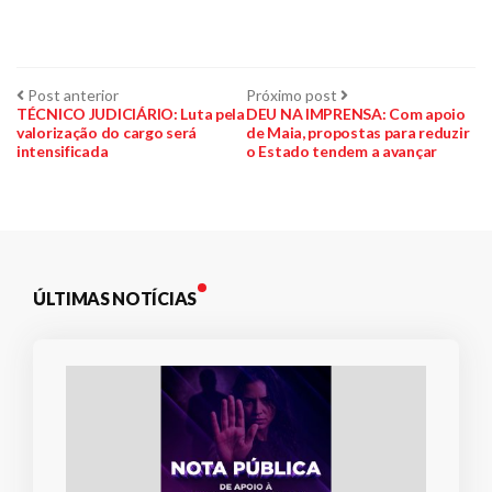
Navegação
Post
Próximo
Post anterior
Próximo post
anterior:
post:
TÉCNICO JUDICIÁRIO: Luta pela
DEU NA IMPRENSA: Com apoio
valorização do cargo será
de Maia, propostas para reduzir
de
intensificada
o Estado tendem a avançar
Post
ÚLTIMAS NOTÍCIAS