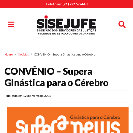
Telefone: (21) 2215-2443
MENU
Início
Sindicalize-se
Notícias
Artigos
Publicações
Pesquisa
Home
Notícias
CONVÊNIO – Supera Ginástica para o Cérebro
Jurídico
CONVÊNIO – Supera
Diretoria
O Sindicato
Ginástica para o Cérebro
Agenda
Publicado em 12 de março de 2018
Casa do Alto
Sede Campestre
Nossos Convênios
Gympass Wellhub
Seguro Auto