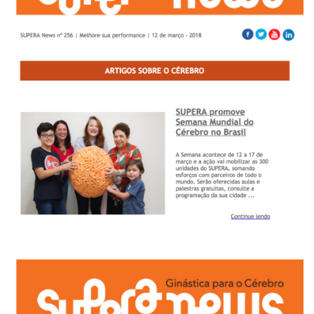
Plano de Saúde
Assistência Funeral
Pós-graduação
Facebook
Instagram
Twitter
Youtube
TikTok
Whatsapp