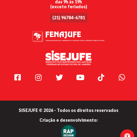
das 9h às 19h
(exceto feriados)
(21) 96784-6781
Facebook
Instagram
Twitter
Youtube
TikTok
Whats
SISEJUFE © 2026 - Todos os direitos reservados
Criação e
desenvolvimento: