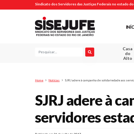
Sindicato dos Servidores das Justiças Federais no estado do 
INÍ
Casa
Pesquisa
do
Alto
Home
Notícias
SJRJ adere à campanha de solidariedade aos servi
SJRJ adere à ca
servidores esta