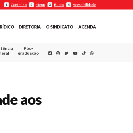
Conteúdo
Menu
Busca
Acessibilidade
1
2
3
4
RÍDICO
DIRETORIA
O SINDICATO
AGENDA
stência
Pós-
Facebook
Instagram
Twitter
Youtube
TikTok
Whatsapp
neral
graduação
ade aos