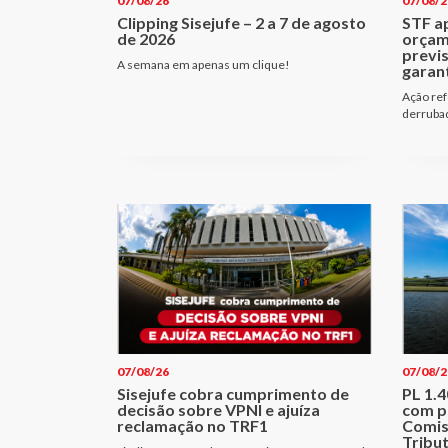
07/08/26
07/08/2
Clipping Sisejufe – 2 a 7 de agosto
STF a
de 2026
orçam
previ
A semana em apenas um clique!
garant
Ação ref
derrubad
07/08/26
07/08/2
Sisejufe cobra cumprimento de
PL 1.
decisão sobre VPNI e ajuíza
com p
reclamação no TRF1
Comis
Tribu