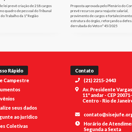
de lei prevê criação de 218 cargos
Proposta aprovada pelo Plenário do Co
 no quadro de pessoal do Tribunal
prevê recursos para reajuste salarial,
 do Trabalho da 1ª Região
provimento de cargos e fortalecimento
estrutura do órgão, reforçando a defes
derrubada do Veto nº 45/2025
sso Rápido
Contato
e Campestre
(21) 2215-2443
umentos
Av. Presidente Vargas
11º andar - CEP 20071
vênios
Centro - Rio de Janeiro
alize seus dados
contato@sisejufe.or
gunte ao jurídico
Horário de Atendime
es Coletivas
Segunda a Sexta