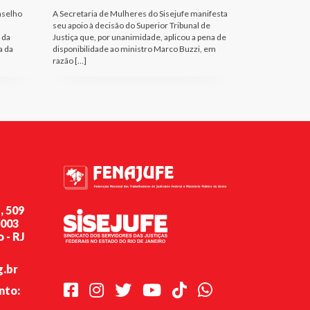
nselho
A Secretaria de Mulheres do Sisejufe manifesta
seu apoio à decisão do Superior Tribunal de
 da
Justiça que, por unanimidade, aplicou a pena de
a da
disponibilidade ao ministro Marco Buzzi, em
razão […]
, 509
-003
 - RJ
g.br
Facebook
Instagram
Twitter
Youtube
TikTok
Whatsapp
nto: