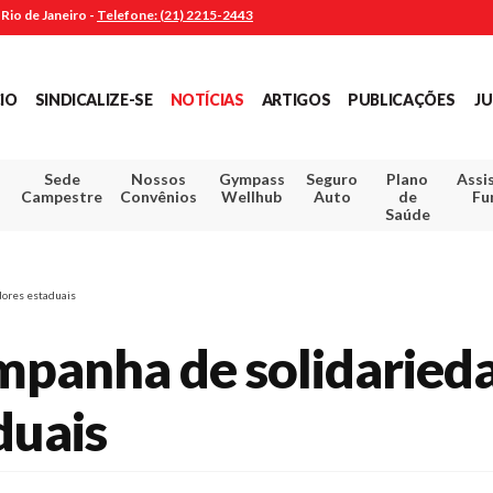
Rio de Janeiro -
Telefone: (21) 2215-2443
CIO
SINDICALIZE-SE
NOTÍCIAS
ARTIGOS
PUBLICAÇÕES
JU
Sede
Nossos
Gympass
Seguro
Plano
Assi
Campestre
Convênios
Wellhub
Auto
de
Fu
Saúde
dores estaduais
mpanha de solidaried
duais