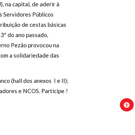
, na capital, de aderir à
s Servidores Públicos
ribuição de cestas básicas
13º do ano passado,
verno Pezão provocou na
com a solidariedade das
o (hall dos anexos I e II);
vadores e NCOS. Participe !