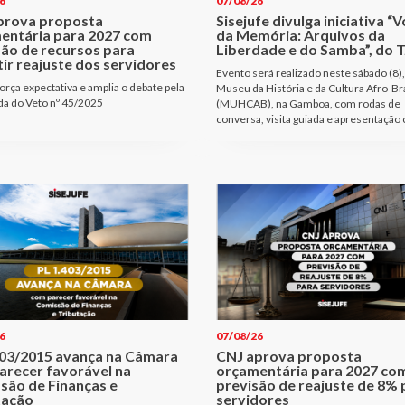
6
07/08/26
prova proposta
Sisejufe divulga iniciativa “
entária para 2027 com
da Memória: Arquivos da
são de recursos para
Liberdade e do Samba”, do T
ir reajuste dos servidores
Evento será realizado neste sábado (8),
orça expectativa e amplia o debate pela
Museu da História e da Cultura Afro-Bra
a do Veto nº 45/2025
(MUHCAB), na Gamboa, com rodas de
conversa, visita guiada e apresentação 
6
07/08/26
403/2015 avança na Câmara
CNJ aprova proposta
arecer favorável na
orçamentária para 2027 co
são de Finanças e
previsão de reajuste de 8% 
tação
servidores