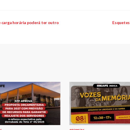
 carga horária poderá ter outro
Esquetes