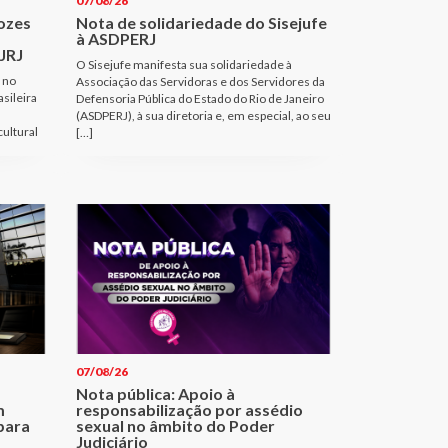
07/08/26
Vozes
Nota de solidariedade do Sisejufe
à ASDPERJ
JRJ
O Sisejufe manifesta sua solidariedade à
 no
Associação das Servidoras e dos Servidores da
sileira
Defensoria Pública do Estado do Rio de Janeiro
(ASDPERJ), à sua diretoria e, em especial, ao seu
cultural
[…]
07/08/26
Nota pública: Apoio à
m
responsabilização por assédio
para
sexual no âmbito do Poder
Judiciário