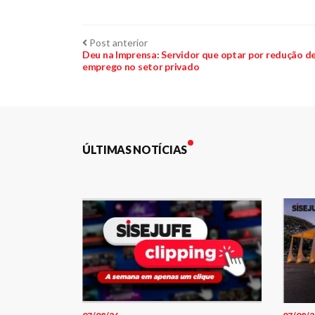
Navegação
Post
Post anterior
anterior:
Deu na Imprensa: Servidor que optar por redução de
emprego no setor privado
de
Post
ÚLTIMAS NOTÍCIAS