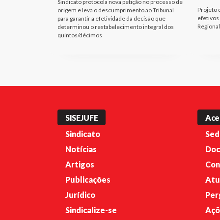
Sindicato protocola nova petição no processo de
Projeto 
origem e leva o descumprimento ao Tribunal
efetivos
para garantir a efetividade da decisão que
Regional
determinou o restabelecimento integral dos
quintos/décimos
SISEJUFE
Ace
Sindicato
Sed
Notícias
Doc
Artigos
Con
Publicações
Atu
Jurídico
Per
Sindicalize-se
Açõ