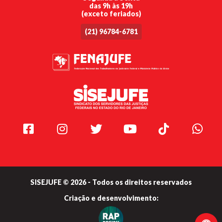
das 9h às 19h
(exceto feriados)
(21) 96784-6781
Facebook
Instagram
Twitter
Youtube
TikTok
Whats
SISEJUFE © 2026 - Todos os direitos reservados
Criação e
desenvolvimento: