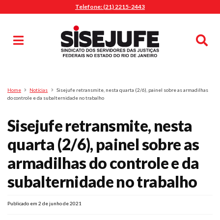
Telefone: (21) 2215-2443
MENU
Início
Sindicalize-se
Notícias
Artigos
Publicações
Pesquisa
Home
Notícias
Sisejufe retransmite, nesta quarta (2/6), painel sobre as armadilhas
Jurídico
do controle e da subalternidade no trabalho
Diretoria
Sisejufe retransmite, nesta
O Sindicato
quarta (2/6), painel sobre as
Agenda
armadilhas do controle e da
Casa do Alto
Sede Campestre
subalternidade no trabalho
Nossos Convênios
Gympass Wellhub
Publicado em 2 de junho de 2021
Seguro Auto