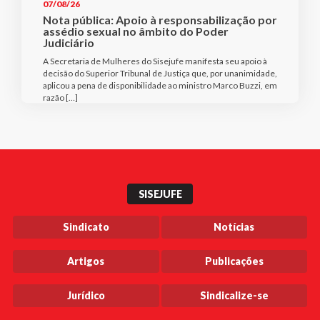
07/08/26
Nota pública: Apoio à responsabilização por
assédio sexual no âmbito do Poder
Judiciário
A Secretaria de Mulheres do Sisejufe manifesta seu apoio à
decisão do Superior Tribunal de Justiça que, por unanimidade,
aplicou a pena de disponibilidade ao ministro Marco Buzzi, em
razão […]
SISEJUFE
Sindicato
Notícias
Artigos
Publicações
Jurídico
Sindicalize-se