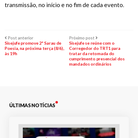
transmissão, no início e no fim de cada evento.
Navegação
Post
Próximo
Post anterior
Próximo post
anterior:
post:
Sisejufe promove 2º Sarau de
Sisejufe se reúne com o
Poesia, na próxima terça (8/6),
Corregedor do TRT1 para
de
às 19h
tratar da retomada do
cumprimento presencial dos
Post
mandados ordinários
ÚLTIMAS NOTÍCIAS