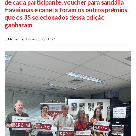
de cada participante, voucher para sandália
Plano de Saúde
Havaianas e caneta foram os outros prêmios
Assistência Funeral
que os 35 selecionados dessa edição
Pós-graduação
ganharam
Facebook
Instagram
Twitter
Youtube
TikTok
Whatsapp
Publicado em 30 de outubro de 2024