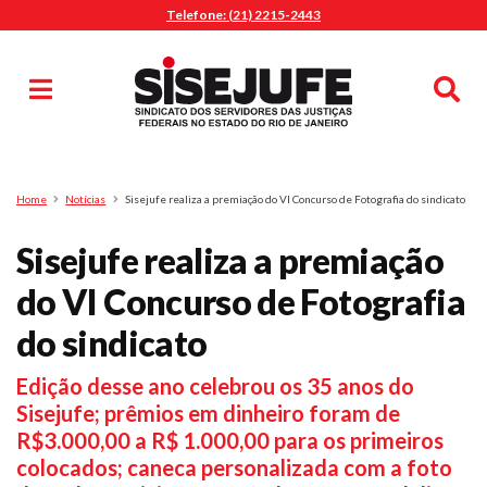
Telefone: (21) 2215-2443
MENU
Início
Sindicalize-se
Notícias
Artigos
Publicações
Pesquisa
Home
Notícias
Sisejufe realiza a premiação do VI Concurso de Fotografia do sindicato
Jurídico
Sisejufe realiza a premiação
Diretoria
O Sindicato
do VI Concurso de Fotografia
Agenda
do sindicato
Casa do Alto
Edição desse ano celebrou os 35 anos do
Sede Campestre
Sisejufe; prêmios em dinheiro foram de
Nossos Convênios
R$3.000,00 a R$ 1.000,00 para os primeiros
Gympass Wellhub
colocados; caneca personalizada com a foto
Seguro Auto