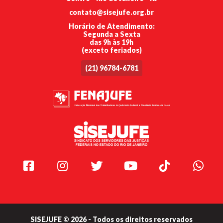
contato@sisejufe.org.br
Horário de Atendimento:
Segunda a Sexta
das 9h às 19h
(exceto feriados)
(21) 96784-6781
Facebook
Instagram
Twitter
Youtube
TikTok
Whats
SISEJUFE © 2026 - Todos os direitos reservados