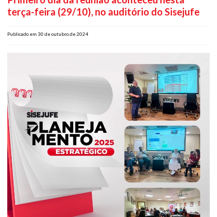
terça-feira (29/10), no auditório do Sisejufe
Plano de Saúde
Assistência Funeral
Publicado em 30 de outubro de 2024
Pós-graduação
Facebook
Instagram
Twitter
Youtube
TikTok
Whatsapp