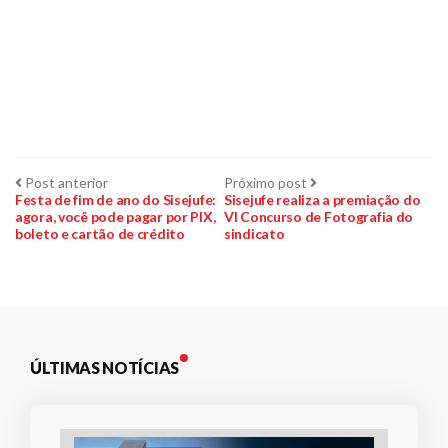
Navegação
Post
Próximo
Post anterior
Próximo post
anterior:
post:
Festa de fim de ano do Sisejufe:
Sisejufe realiza a premiação do
agora, você pode pagar por PIX,
VI Concurso de Fotografia do
de
boleto e cartão de crédito
sindicato
Post
ÚLTIMAS NOTÍCIAS