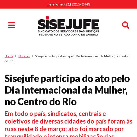
Telefone: (21) 2215-2443
MENU
Início
Sindicalize-se
Notícias
Artigos
Publicações
Pesquisa
Home
Notícias
Sisejufe participa do ato pelo Dia Internacional da Mulher, no Centro
Jurídico
do Rio
Diretoria
Sisejufe participa do ato pelo
O Sindicato
Dia Internacional da Mulher,
Agenda
no Centro do Rio
Casa do Alto
Sede Campestre
Em todo o país, sindicatos, centrais e
Nossos Convênios
coletivos de diversas cidades do país foram às
Gympass Wellhub
ruas neste 8 de março; ato foi marcado por
Seguro Auto
tranquilidade e intensa mobilização das