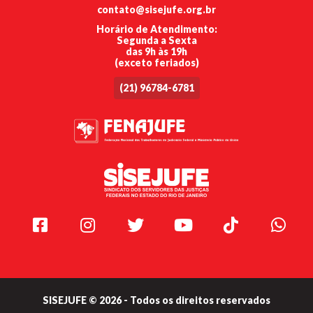
contato@sisejufe.org.br
Horário de Atendimento:
Segunda a Sexta
das 9h às 19h
(exceto feriados)
(21) 96784-6781
Facebook
Instagram
Twitter
Youtube
TikTok
Whats
SISEJUFE © 2026 - Todos os direitos reservados