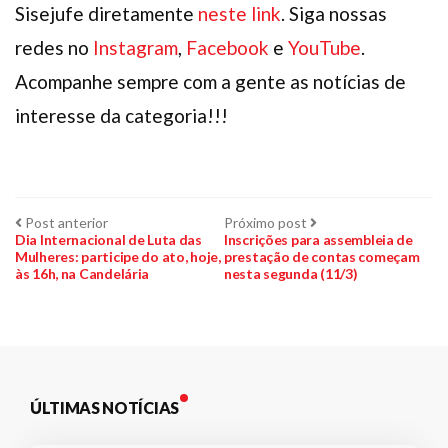
Sisejufe diretamente
neste link
. Siga nossas
redes no
Instagram
,
Facebook
e
YouTube
.
Acompanhe sempre com a gente as notícias de
interesse da categoria!!!
Navegação
Post
Próximo
Post anterior
Próximo post
anterior:
post:
Dia Internacional de Luta das
Inscrições para assembleia de
Mulheres: participe do ato, hoje,
prestação de contas começam
de
às 16h, na Candelária
nesta segunda (11/3)
Post
ÚLTIMAS NOTÍCIAS