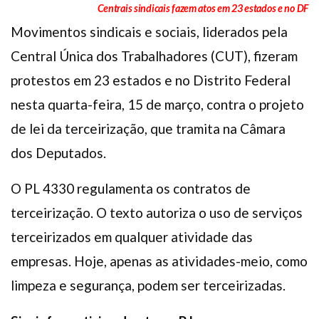
Centrais sindicais fazem atos em 23 estados e no DF
Plano de Saúde
Movimentos sindicais e sociais, liderados pela
Assistência Funeral
Central Única dos Trabalhadores (CUT), fizeram
Pós-graduação
protestos em 23 estados e no Distrito Federal
Facebook
Instagram
Twitter
Youtube
TikTok
Whatsapp
nesta quarta-feira, 15 de março, contra o projeto
de lei da terceirização, que tramita na Câmara
dos Deputados.
O PL 4330 regulamenta os contratos de
terceirização. O texto autoriza o uso de serviços
terceirizados em qualquer atividade das
empresas. Hoje, apenas as atividades-meio, como
limpeza e segurança, podem ser terceirizadas.