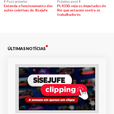
Navegação
Post
Próximo
Post anterior
Próximo post
anterior:
post:
Entenda o funcionamento das
PL 4330: veja os deputados do
ações coletivas do Sisejufe
Rio que votaram contra os
de
trabalhadores
Post
ÚLTIMAS NOTÍCIAS