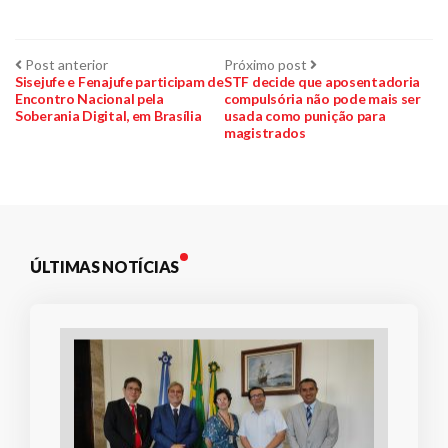
Navegação
Post
Próximo
Post anterior
Próximo post
anterior:
post:
Sisejufe e Fenajufe participam de
STF decide que aposentadoria
Encontro Nacional pela
compulsória não pode mais ser
de
Soberania Digital, em Brasília
usada como punição para
magistrados
Post
ÚLTIMAS NOTÍCIAS