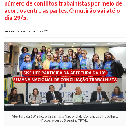
número de conflitos trabalhistas por meio de
Plano de Saúde
acordos entre as partes. O mutirão vai até o
Assistência Funeral
dia 29/5.
Pós-graduação
Publicado em 26 de maio de 2026
Facebook
Instagram
Twitter
Youtube
TikTok
Whatsapp
Abertura da 10ª edição da Semana Nacional da Conciliação Trabalhista
(Fotos: Acervo Sisejufe/ TRT-RJ)