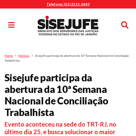
Telefone: (21) 2215-2443
MENU
Início
Sindicalize-se
Notícias
Artigos
Publicações
Pesquisa
Home
Notícias
Sisejufe participa da abertura da 10ª Semana Nacional de Conciliação
Jurídico
Trabalhista
Diretoria
Sisejufe participa da
O Sindicato
abertura da 10ª Semana
Agenda
Nacional de Conciliação
Casa do Alto
Sede Campestre
Trabalhista
Nossos Convênios
Evento aconteceu na sede do TRT-RJ, no
Gympass Wellhub
último dia 25, e busca solucionar o maior
Seguro Auto