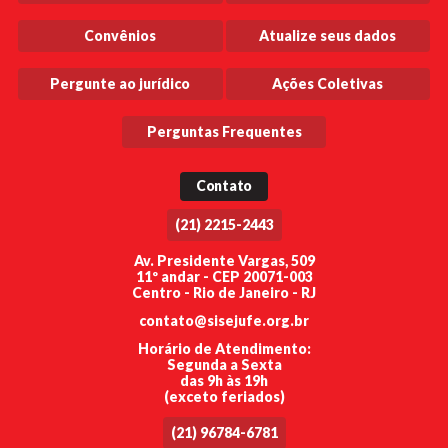
Convênios
Atualize seus dados
Pergunte ao jurídico
Ações Coletivas
Perguntas Frequentes
Contato
(21) 2215-2443
Av. Presidente Vargas, 509
11º andar - CEP 20071-003
Centro - Rio de Janeiro - RJ
contato@sisejufe.org.br
Horário de Atendimento:
Segunda a Sexta
das 9h às 19h
(exceto feriados)
(21) 96784-6781