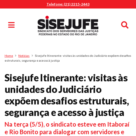
Telefone: (21) 2215-2443
MENU
Início
Sindicalize-se
Notícias
Artigos
Publicações
Pesquisa
Home
Notícias
Sisejufe Itinerante: visitas às unidades do Judiciário expõem desafios
Jurídico
estruturais, segurança e acesso à justiça
Diretoria
Sisejufe Itinerante: visitas às
O Sindicato
unidades do Judiciário
Agenda
expõem desafios estruturais,
Casa do Alto
Sede Campestre
segurança e acesso à justiça
Nossos Convênios
Na terça (5/5), o sindicato esteve em Itaboraí
Gympass Wellhub
e Rio Bonito para dialogar com servidores e
Seguro Auto