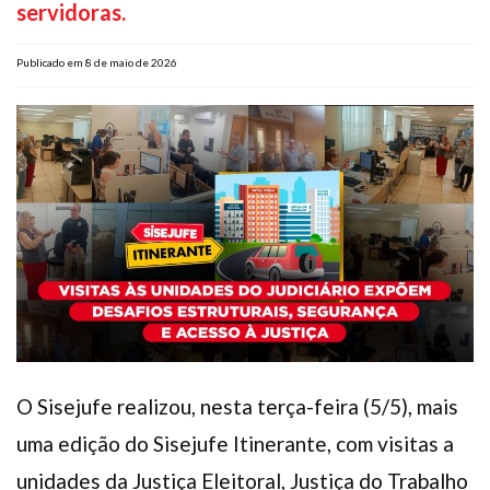
servidoras.
Plano de Saúde
Assistência Funeral
Publicado em 8 de maio de 2026
Pós-graduação
Facebook
Instagram
Twitter
Youtube
TikTok
Whatsapp
O Sisejufe realizou, nesta terça-feira (5/5), mais
uma edição do Sisejufe Itinerante, com visitas a
unidades da Justiça Eleitoral, Justiça do Trabalho