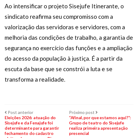
Ao intensificar o projeto Sisejufe Itinerante, o
sindicato reafirma seu compromisso com a
valorização das servidoras e servidores, com a
melhoria das condições de trabalho, a garantia de
segurança no exercício das funções e a ampliação
do acesso da população à justiça. É a partir da
escuta da base que se constrói a luta e se
transforma a realidade.
Navegação
Post
Próximo
Post anterior
Próximo post
anterior:
post:
Eleições 2026: atuação do
“Afinal, por que estamos aqui?”:
Sisejufe e da Fenajufe foi
Grupo de teatro do Sisejufe
de
determinante para garantir
realiza primeira apresentação
fechamento do cadastro
presencial