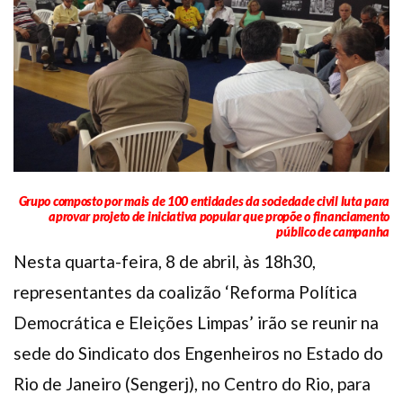
Plano de Saúde
Assistência Funeral
Pós-graduação
Facebook
Instagram
Twitter
Youtube
TikTok
Whatsapp
Grupo composto por mais de 100 entidades da sociedade civil luta para
aprovar projeto de iniciativa popular que propõe o financiamento
público de campanha
Nesta quarta-feira, 8 de abril, às 18h30,
representantes da coalizão ‘Reforma Política
Democrática e Eleições Limpas’ irão se reunir na
sede do Sindicato dos Engenheiros no Estado do
Rio de Janeiro (Sengerj), no Centro do Rio, para