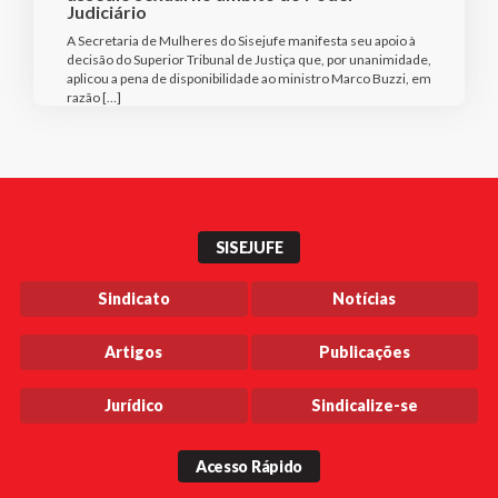
Judiciário
A Secretaria de Mulheres do Sisejufe manifesta seu apoio à
decisão do Superior Tribunal de Justiça que, por unanimidade,
aplicou a pena de disponibilidade ao ministro Marco Buzzi, em
razão […]
SISEJUFE
Sindicato
Notícias
Artigos
Publicações
Jurídico
Sindicalize-se
Acesso Rápido