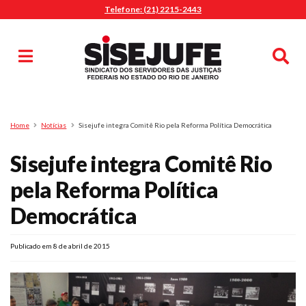
Telefone: (21) 2215-2443
MENU
Início
Sindicalize-se
Notícias
Artigos
Publicações
Pesquisa
Home
Notícias
Sisejufe integra Comitê Rio pela Reforma Política Democrática
Jurídico
Sisejufe integra Comitê Rio
Diretoria
O Sindicato
pela Reforma Política
Agenda
Democrática
Casa do Alto
Sede Campestre
Publicado em 8 de abril de 2015
Nossos Convênios
Gympass Wellhub
Seguro Auto