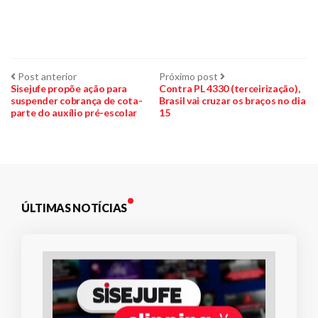
Navegação
Post
Próximo
Post anterior
Próximo post
anterior:
post:
Sisejufe propõe ação para
Contra PL 4330 (terceirização),
suspender cobrança de cota-
Brasil vai cruzar os braços no dia
de
parte do auxílio pré-escolar
15
Post
ÚLTIMAS NOTÍCIAS