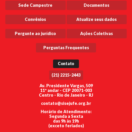
Sede Campestre
Documentos
Convênios
Atualize seus dados
Pergunte ao jurídico
Ações Coletivas
Perguntas Frequentes
Contato
(21) 2215-2443
Av. Presidente Vargas, 509
11º andar - CEP 20071-003
Centro - Rio de Janeiro - RJ
contato@sisejufe.org.br
Horário de Atendimento:
Segunda a Sexta
das 9h às 19h
(exceto feriados)