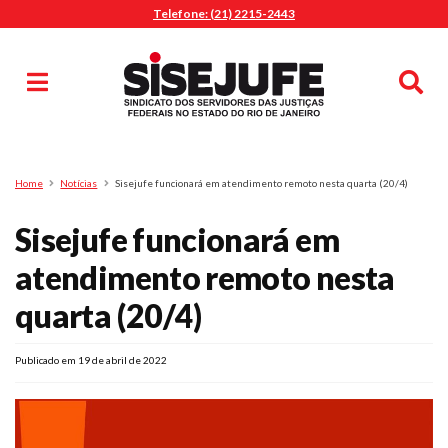
Telefone: (21) 2215-2443
MENU
Início
Sindicalize-se
Notícias
Artigos
Publicações
Pesquisa
Home
Notícias
Sisejufe funcionará em atendimento remoto nesta quarta (20/4)
Jurídico
Sisejufe funcionará em
Diretoria
O Sindicato
atendimento remoto nesta
Agenda
quarta (20/4)
Casa do Alto
Sede Campestre
Publicado em 19 de abril de 2022
Nossos Convênios
Gympass Wellhub
Seguro Auto