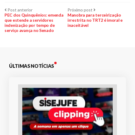
Navegação
Post
Próximo
Post anterior
Próximo post
anterior:
post:
PEC dos Quinquênios: emenda
Manobra para terceirização
que estende a servidores
irrestrita no TRT2 é imoral e
de
indenização por tempo de
inaceitável
serviço avança no Senado
Post
ÚLTIMAS NOTÍCIAS