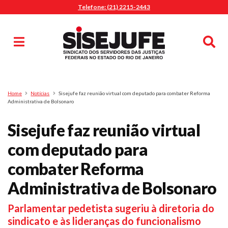
Telefone: (21) 2215-2443
MENU
Início
Sindicalize-se
Notícias
Artigos
Publicações
Pesquisa
Home
Notícias
Sisejufe faz reunião virtual com deputado para combater Reforma
Jurídico
Administrativa de Bolsonaro
Diretoria
Sisejufe faz reunião virtual
O Sindicato
com deputado para
Agenda
combater Reforma
Casa do Alto
Sede Campestre
Administrativa de Bolsonaro
Nossos Convênios
Parlamentar pedetista sugeriu à diretoria do
Gympass Wellhub
sindicato e às lideranças do funcionalismo
Seguro Auto