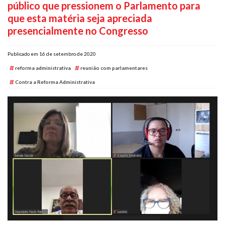
público que pressionem o Parlamento para
Plano de Saúde
que esta matéria seja apreciada
Assistência Funeral
presencialmente no Congresso
Pós-graduação
Publicado em 16 de setembro de 2020
Facebook
Instagram
Twitter
Youtube
TikTok
Whatsapp
reforma administrativa
reunião com parlamentares
Contra a Reforma Administrativa