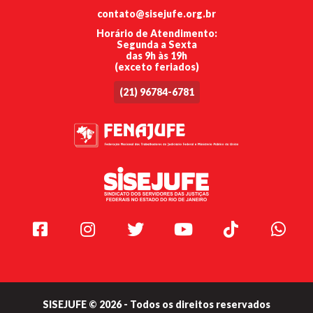
contato@sisejufe.org.br
Horário de Atendimento:
Segunda a Sexta
das 9h às 19h
(exceto feriados)
(21) 96784-6781
Facebook
Instagram
Twitter
Youtube
TikTok
Whats
SISEJUFE © 2026 - Todos os direitos reservados