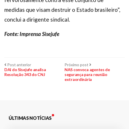
medidas que visam destruir o Estado brasileiro”,
conclui a dirigente sindical.
Fonte: Imprensa Sisejufe
Navegação
Post
Próximo
Post anterior
Próximo post
anterior:
post:
DAI do Sisejufe analisa
NAS convoca agentes de
Resolução 343 do CNJ
segurança para reunião
de
extraordinária
Post
ÚLTIMAS NOTÍCIAS