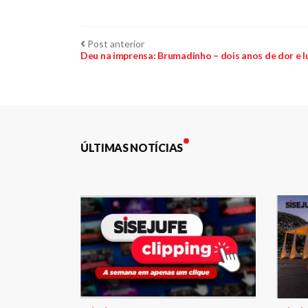
Navegação
Post
Post anterior
anterior:
Deu na imprensa: Brumadinho – dois anos de dor e l
de
Post
ÚLTIMAS NOTÍCIAS