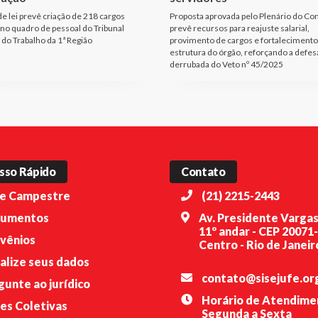
de lei prevê criação de 218 cargos
Proposta aprovada pelo Plenário do Co
 no quadro de pessoal do Tribunal
prevê recursos para reajuste salarial,
 do Trabalho da 1ª Região
provimento de cargos e fortalecimento
estrutura do órgão, reforçando a defes
derrubada do Veto nº 45/2025
sso Rápido
Contato
e Campestre
(21) 2215-2443
umentos
Av. Presidente Vargas
11º andar - CEP 20071
vênios
Centro - Rio de Janeiro
alize seus dados
contato@sisejufe.or
gunte ao jurídico
Horário de Atendime
es Coletivas
Segunda a Sexta