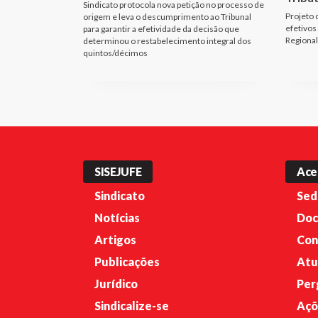
Sindicato protocola nova petição no processo de
Projeto 
origem e leva o descumprimento ao Tribunal
efetivos
para garantir a efetividade da decisão que
Regional
determinou o restabelecimento integral dos
quintos/décimos
SISEJUFE
Ace
Sindicato
Sed
Notícias
Doc
Artigos
Con
Publicações
Atu
Jurídico
Per
Sindicalize-se
Açõ