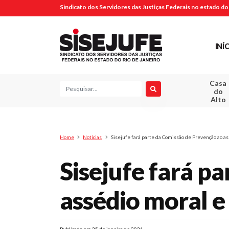
Sindicato dos Servidores das Justiças Federais no estado do 
INÍ
Casa
Pesquisa
do
Alto
Home
Notícias
Sisejufe fará parte da Comissão de Prevenção ao a
Sisejufe fará p
assédio moral e