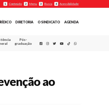
Conteúdo
Menu
Busca
Acessibilidade
1
2
3
4
RÍDICO
DIRETORIA
O SINDICATO
AGENDA
stência
Pós-
Facebook
Instagram
Twitter
Youtube
TikTok
Whatsapp
neral
graduação
revenção ao