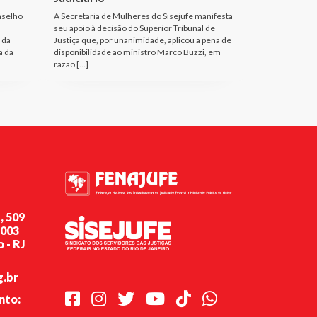
nselho
A Secretaria de Mulheres do Sisejufe manifesta
seu apoio à decisão do Superior Tribunal de
 da
Justiça que, por unanimidade, aplicou a pena de
a da
disponibilidade ao ministro Marco Buzzi, em
razão […]
, 509
-003
 - RJ
g.br
Facebook
Instagram
Twitter
Youtube
TikTok
Whatsapp
nto: